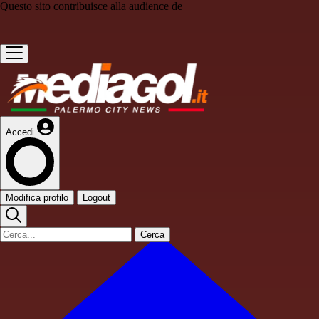
Questo sito contribuisce alla audience de
Accedi
Modifica profilo
Logout
Cerca