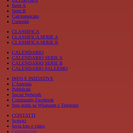
ULTIM'ORA
Serie A
Serie B
Calciomercato
Curiosità
CLASSIFICA
CLASSIFICA SERIE A
CLASSIFICA SERIE B
CALENDARIO
CALENDARIO SERIE A
CALENDARIO SERIE B
CALENDARIO PALERMO
INFO E INIZIATIVE
L'Azienda
Pubblicità
Social Network
Community Facebook
Sms gratis su Whatsapp e Telegram
CONTATTI
Scrivici
Invia foto e video
Commerciale