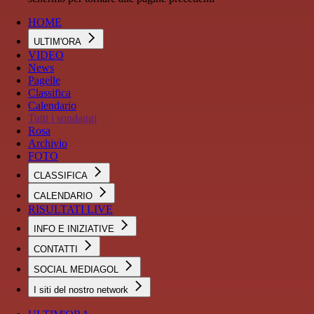
HOME
ULTIM'ORA
VIDEO
News
Pagelle
Classifica
Calendario
Tutti i sondaggi
Rosa
Archivio
FOTO
CLASSIFICA
CALENDARIO
RISULTATI LIVE
INFO E INIZIATIVE
CONTATTI
SOCIAL MEDIAGOL
I siti del nostro network