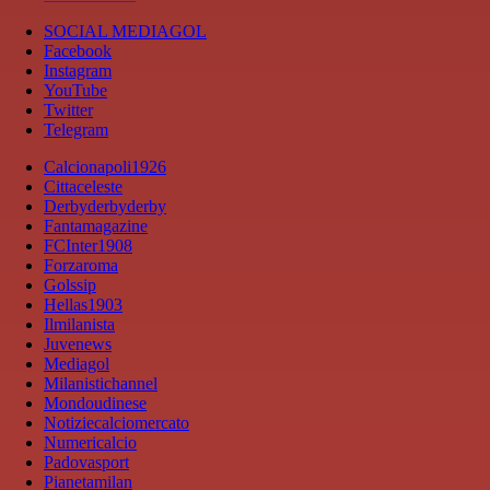
SOCIAL MEDIAGOL
Facebook
Instagram
YouTube
Twitter
Telegram
Calcionapoli1926
Cittaceleste
Derbyderbyderby
Fantamagazine
FCInter1908
Forzaroma
Golssip
Hellas1903
Ilmilanista
Juvenews
Mediagol
Milanistichannel
Mondoudinese
Notiziecalciomercato
Numericalcio
Padovasport
Pianetamilan