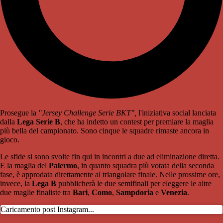
Prosegue la
"Jersey Challenge Serie BKT",
l'iniziativa social lanciata
dalla
Lega Serie B
, che ha indetto un contest per premiare la maglia
più bella del campionato. Sono cinque le squadre rimaste ancora in
gioco.
Le sfide si sono svolte fin qui in incontri a due ad eliminazione diretta.
E la maglia del
Palermo
, in quanto squadra più votata della seconda
fase, è approdata direttamente al triangolare finale. Nelle prossime ore,
invece, la
Lega B
pubblicherà le due semifinali per eleggere le altre
due maglie finaliste tra
Bari
,
Como
,
Sampdoria
e
Venezia
.
Caricamento post Instagram...