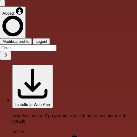
Accedi
Modifica profilo
Logout
Installa la Web App
Installa la nostra App gratuita e accedi più velocemente alle
notizie
Tocca