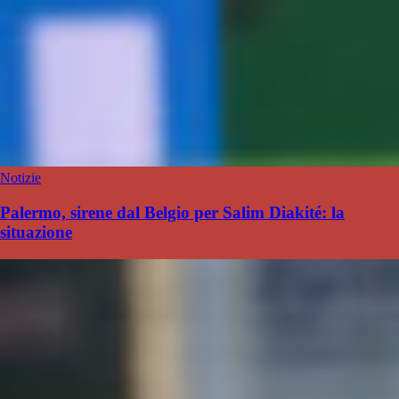
Notizie
Palermo, sirene dal Belgio per Salim Diakité: la
situazione