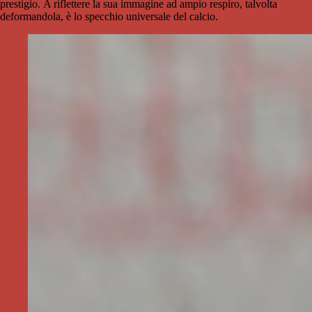
prestigio. A riflettere la sua immagine ad ampio respiro, talvolta
deformandola, è lo specchio universale del calcio.