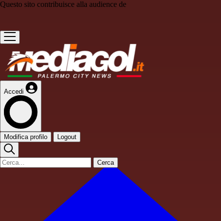
Questo sito contribuisce alla audience de
Accedi
Modifica profilo
Logout
Cerca