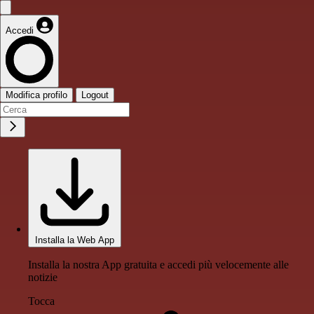
Accedi
Modifica profilo
Logout
Installa la Web App
Installa la nostra App gratuita e accedi più velocemente alle
notizie
Tocca