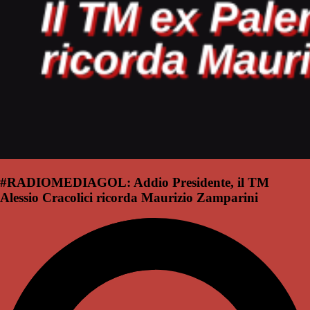
#RADIOMEDIAGOL: Addio Presidente, il TM
Alessio Cracolici ricorda Maurizio Zamparini