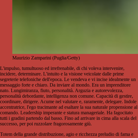
Maurizio Zamparini (Puglia/Getty)
L'impulso, tumultuoso ed irrefrenabile, di chi voleva intervenire,
incidere, determinare. L'intuito e la visione veicolate dalle prime
segreterie telefoniche dell'epoca. Le vendeva e vi incise idealmente un
messaggio forte e chiaro. Da inviare al mondo. Era un imprenditore
nato. Lungimiranza, fiuto, personalità. Arguzia e autorevolezza,
personalità debordante, intelligenza non comune. Capacità di gestire,
coordinare, dirigere. Acume nel valutare e, raramente, delegare. Indole
accentratrice, l'ego tracimante ad esaltare la sua naturale propensione al
comando. Leadership imperante e statura manageriale. Ha fagocitato
tutti i gradini partendo dal basso. Fino ad arrivare in cima alla scala del
successo, per poi ruzzolare fragorosamente giù.
Totem della grande distribuzione, agio e ricchezza preludio di fama e