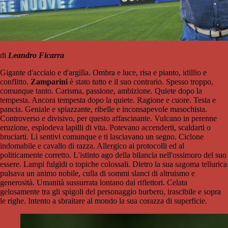
di
Leandro Ficarra
Gigante d'acciaio e d'argilla. Ombra e luce, risa e pianto, idillio e
conflitto.
Zamparini
è stato tutto e il suo contrario. Spesso troppo,
comunque tanto. Carisma, passione, ambizione. Quiete dopo la
tempesta. Ancora tempesta dopo la quiete. Ragione e cuore. Testa e
pancia. Geniale e spiazzante, ribelle e inconsapevole masochista.
Controverso e divisivo, per questo affascinante. Vulcano in perenne
eruzione, esplodeva lapilli di vita. Potevano accenderti, scaldarti o
bruciarti. Li sentivi comunque e ti lasciavano un segno. Ciclone
indomabile e cavallo di razza. Allergico ai protocolli ed al
politicamente corretto. L'istinto ago della bilancia nell'ossimoro del suo
essere. Lampi fulgidi o topiche colossali. Dietro la sua sagoma tellurica
pulsava un animo nobile, culla di sommi slanci di altruismo e
generosità. Umanità sussurrata lontano dai riflettori. Celata
gelosamente tra gli spigoli del personaggio burbero, irascibile e sopra
le righe. Intento a sbraitare al mondo la sua corazza di superficie.