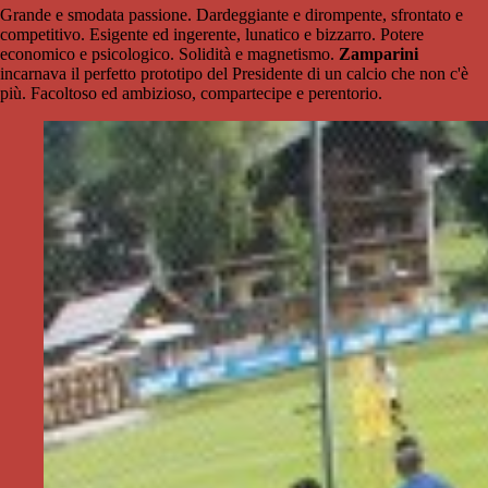
Grande e smodata passione. Dardeggiante e dirompente, sfrontato e
competitivo. Esigente ed ingerente, lunatico e bizzarro. Potere
economico e psicologico. Solidità e magnetismo.
Zamparini
incarnava il perfetto prototipo del Presidente di un calcio che non c'è
più. Facoltoso ed ambizioso, compartecipe e perentorio.