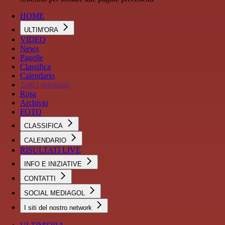
HOME
ULTIM'ORA
VIDEO
News
Pagelle
Classifica
Calendario
Tutti i sondaggi
Rosa
Archivio
FOTO
CLASSIFICA
CALENDARIO
RISULTATI LIVE
INFO E INIZIATIVE
CONTATTI
SOCIAL MEDIAGOL
I siti del nostro network