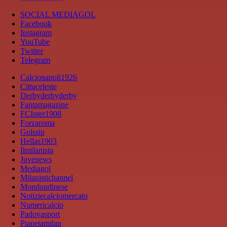
SOCIAL MEDIAGOL
Facebook
Instagram
YouTube
Twitter
Telegram
Calcionapoli1926
Cittaceleste
Derbyderbyderby
Fantamagazine
FCInter1908
Forzaroma
Golssip
Hellas1903
Ilmilanista
Juvenews
Mediagol
Milanistichannel
Mondoudinese
Notiziecalciomercato
Numericalcio
Padovasport
Pianetamilan