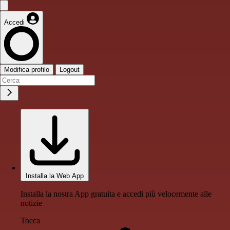
Accedi
Modifica profilo
Logout
Installa la Web App
Installa la nostra App gratuita e accedi più velocemente alle
notizie
Tocca