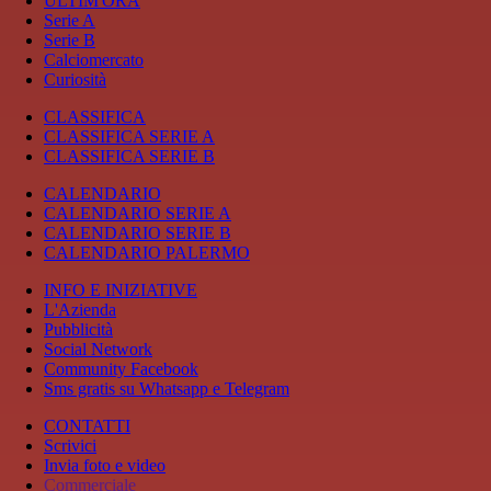
ULTIM'ORA
Serie A
Serie B
Calciomercato
Curiosità
CLASSIFICA
CLASSIFICA SERIE A
CLASSIFICA SERIE B
CALENDARIO
CALENDARIO SERIE A
CALENDARIO SERIE B
CALENDARIO PALERMO
INFO E INIZIATIVE
L'Azienda
Pubblicità
Social Network
Community Facebook
Sms gratis su Whatsapp e Telegram
CONTATTI
Scrivici
Invia foto e video
Commerciale