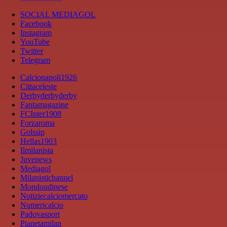
SOCIAL MEDIAGOL
Facebook
Instagram
YouTube
Twitter
Telegram
Calcionapoli1926
Cittaceleste
Derbyderbyderby
Fantamagazine
FCInter1908
Forzaroma
Golssip
Hellas1903
Ilmilanista
Juvenews
Mediagol
Milanistichannel
Mondoudinese
Notiziecalciomercato
Numericalcio
Padovasport
Pianetamilan