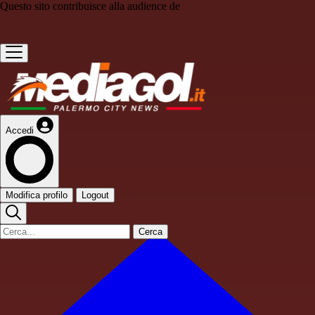
Questo sito contribuisce alla audience de
Accedi
Modifica profilo
Logout
Cerca