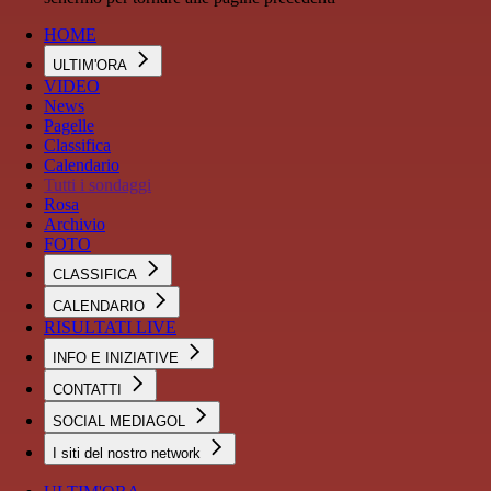
HOME
ULTIM'ORA
VIDEO
News
Pagelle
Classifica
Calendario
Tutti i sondaggi
Rosa
Archivio
FOTO
CLASSIFICA
CALENDARIO
RISULTATI LIVE
INFO E INIZIATIVE
CONTATTI
SOCIAL MEDIAGOL
I siti del nostro network