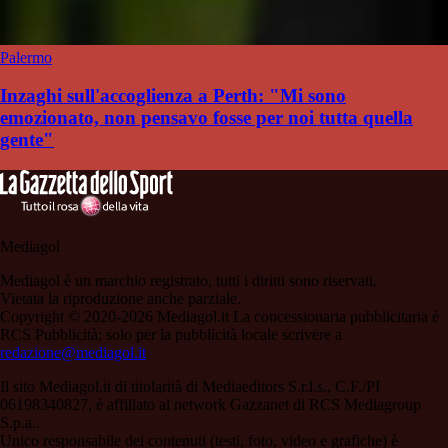
Palermo
Inzaghi sull'accoglienza a Perth: "Mi sono
emozionato, non pensavo fosse per noi tutta quella
gente"
Mediagol
Mediagol è un marchio registrato, tutti i diritti sono riservati.
Vietata la riproduzione anche parziale.
Copyright © 2020-2026 Mediagol.it La concessionaria pubblicitaria è
RCS Pubblicità; solo per la pubblicità locale scrivere a
redazione@mediagol.it
Il sito Mediagol.it di titolarità di Mediaeditors S.r.l.s., C.F./PI
06198340827, è affiliato al network Gazzanet di RCS Mediagroup
S.p.a..
Unico responsabile dei contenuti (testi, foto, video e grafiche) è