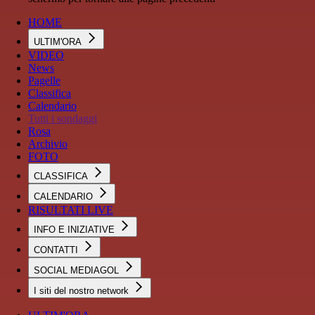
HOME
ULTIM'ORA
VIDEO
News
Pagelle
Classifica
Calendario
Tutti i sondaggi
Rosa
Archivio
FOTO
CLASSIFICA
CALENDARIO
RISULTATI LIVE
INFO E INIZIATIVE
CONTATTI
SOCIAL MEDIAGOL
I siti del nostro network