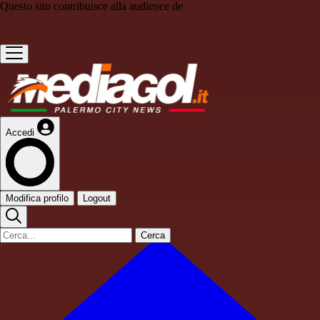
Questo sito contribuisce alla audience de
Accedi
Modifica profilo
Logout
Cerca