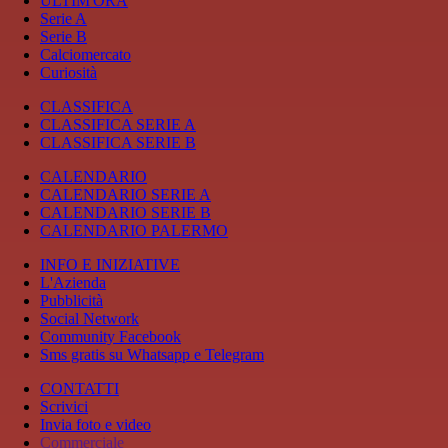
ULTIM'ORA
Serie A
Serie B
Calciomercato
Curiosità
CLASSIFICA
CLASSIFICA SERIE A
CLASSIFICA SERIE B
CALENDARIO
CALENDARIO SERIE A
CALENDARIO SERIE B
CALENDARIO PALERMO
INFO E INIZIATIVE
L'Azienda
Pubblicità
Social Network
Community Facebook
Sms gratis su Whatsapp e Telegram
CONTATTI
Scrivici
Invia foto e video
Commerciale