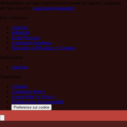
Mediaeditors; per ogni comunicazione avente ad oggetto i contenuti
del Sito scrivere a
redazione@mediagol.it
Info e Iniziative
l’azienda
Pubblicità
Social Network
Community Facebook
Sms gratis su Whatsapp e Telegram
Informazioni
l’azienda
Trasparenza
Archivio
Community Policy
Cookie Policy e Privacy
Dichiarazione di accessibilità
Preferenze sui cookie