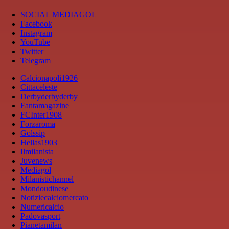
SOCIAL MEDIAGOL
Facebook
Instagram
YouTube
Twitter
Telegram
Calcionapoli1926
Cittaceleste
Derbyderbyderby
Fantamagazine
FCInter1908
Forzaroma
Golssip
Hellas1903
Ilmilanista
Juvenews
Mediagol
Milanistichannel
Mondoudinese
Notiziecalciomercato
Numericalcio
Padovasport
Pianetamilan