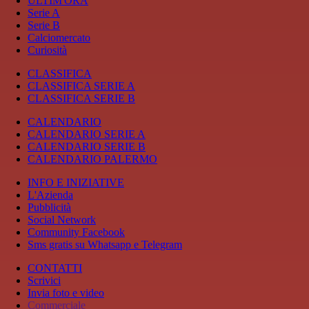
ULTIM'ORA
Serie A
Serie B
Calciomercato
Curiosità
CLASSIFICA
CLASSIFICA SERIE A
CLASSIFICA SERIE B
CALENDARIO
CALENDARIO SERIE A
CALENDARIO SERIE B
CALENDARIO PALERMO
INFO E INIZIATIVE
L'Azienda
Pubblicità
Social Network
Community Facebook
Sms gratis su Whatsapp e Telegram
CONTATTI
Scrivici
Invia foto e video
Commerciale