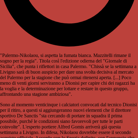
"Palermo-Nikolaou, si aspetta la fumata bianca. Mazzitelli rimane il
sogno per la regia". Titola così l'edizione odierna del "Giornale di
Sicilia", che punta i riflettori in casa Palermo. "Chissà se la settimana a
Livigno sarà di buon auspicio per dare una svolta decisiva al mercato
del Palermo per la stagione che può ormai ritenersi aperta. [...] Poco
meno di venti giorni serviranno a Dionisi per capire chi dei ragazzi ha
la voglia e la determinazione per lottare e restare in questo gruppo,
affrontando una stagione ambiziosa".
Sono al momento venticinque i calciatori convocati dal tecnico Dionisi
per il ritiro, a questi si aggiungeranno nuovi elementi che il direttore
sportivo De Sanctis "sta cercando di portare in squadra il prima
possibile, purché le condizioni siano favorevoli per tutte le parti
coinvolte". L'esperto portiere Alfred Gomis arriverà già questa
settimana a Livigno. In difesa, Nikolaou dovrebbe essere il secondo
acquisto ufficiale. Accordo con lo Spezia definito, con l'annuncio che