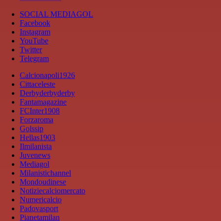
SOCIAL MEDIAGOL
Facebook
Instagram
YouTube
Twitter
Telegram
Calcionapoli1926
Cittaceleste
Derbyderbyderby
Fantamagazine
FCInter1908
Forzaroma
Golssip
Hellas1903
Ilmilanista
Juvenews
Mediagol
Milanistichannel
Mondoudinese
Notiziecalciomercato
Numericalcio
Padovasport
Pianetamilan