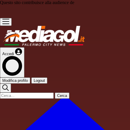
Questo sito contribuisce alla audience de
Accedi
Modifica profilo
Logout
Cerca