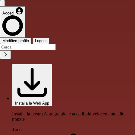
Accedi
Modifica profilo
Logout
Installa la Web App
Installa la nostra App gratuita e accedi più velocemente alle
notizie
Tocca