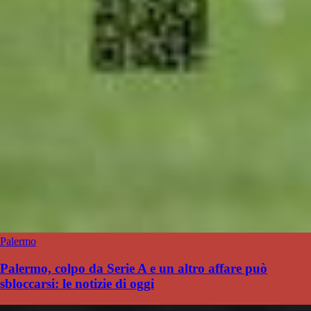
Palermo
Palermo, colpo da Serie A e un altro affare può
sbloccarsi: le notizie di oggi