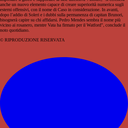
anche un nuovo elemento capace di creare superiorità numerica sugli
esterni offensivi, con il nome di Caso in considerazione. In avanti,
dopo l’addio di Soleri e i dubbi sulla permanenza di capitan Brunori,
bisognerà capire su chi affidarsi. Pedro Mendes sembra il nome più
vicino ai rosanero, mentre Vata ha firmato per il Watford", conclude il
noto quotidiano.
© RIPRODUZIONE RISERVATA