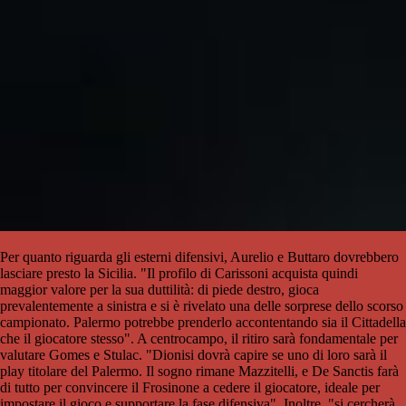
Per quanto riguarda gli esterni difensivi, Aurelio e Buttaro dovrebbero
lasciare presto la Sicilia. "Il profilo di Carissoni acquista quindi
maggior valore per la sua duttilità: di piede destro, gioca
prevalentemente a sinistra e si è rivelato una delle sorprese dello scorso
campionato. Palermo potrebbe prenderlo accontentando sia il Cittadella
che il giocatore stesso". A centrocampo, il ritiro sarà fondamentale per
valutare Gomes e Stulac. "Dionisi dovrà capire se uno di loro sarà il
play titolare del Palermo. Il sogno rimane Mazzitelli, e De Sanctis farà
di tutto per convincere il Frosinone a cedere il giocatore, ideale per
impostare il gioco e supportare la fase difensiva". Inoltre, "si cercherà