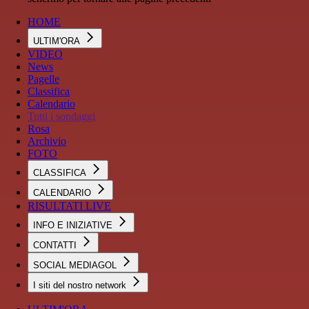
HOME
ULTIM'ORA
VIDEO
News
Pagelle
Classifica
Calendario
Tutti i sondaggi
Rosa
Archivio
FOTO
CLASSIFICA
CALENDARIO
RISULTATI LIVE
INFO E INIZIATIVE
CONTATTI
SOCIAL MEDIAGOL
I siti del nostro network