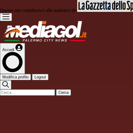
Questo sito contribuisce alla audience de
Accedi
Modifica profilo
Logout
Cerca