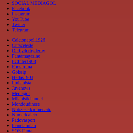
SOCIAL MEDIAGOL
Facebook
Instagram
YouTube
Twitter
Telegram
Calcionapoli1926
Cittaceleste
Derbyderbyderby
Fantamagazine
FCInter1908
Forzaroma
Golssip
Hellas1903
Ilmilanista
Juvenews
Mediagol
Milanistichannel
Mondoudinese
Notiziecalciomercato
Numericalcio
Padovasport
Pianetamilan
SOS Fanta