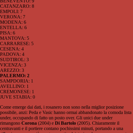
BENEVENTO: 9
CATANZARO: 8
EMPOLI: 7
VERONA: 7
MODENA: 6
ENTELLA: 6
PISA: 6
MANTOVA: 5
CARRARESE: 5
CESENA: 4
PADOVA: 4
SUDTIROL: 3
VICENZA: 3
AREZZO: 3
PALERMO: 2
SAMPDORIA: 1
AVELLINO: 1
CREMONESE: 1
JUVE STABIA: 0
Come emerge dai dati, i rosanero non sono nella miglior posizione
possibile, anzi: Peda e Vasic hanno ormai abbandonato la comoda lista
under, occupando di fatto un posto over. Gli unici due under
rimangono
Corona
(2004) e
Di Bartolo
(2005). Chiaramente il
centravanti e il portiere contano pochissimi minuti, portando a una