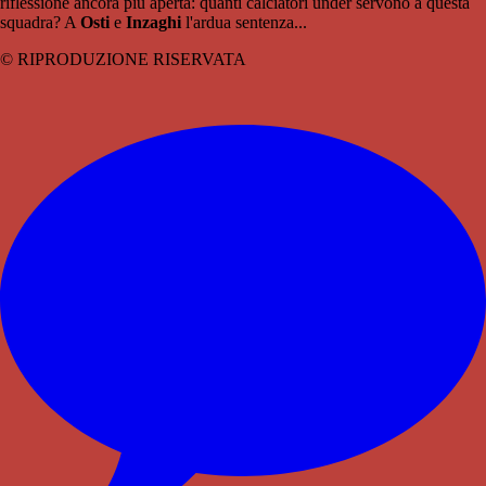
riflessione ancora più aperta: quanti calciatori under servono a questa
squadra? A
Osti
e
Inzaghi
l'ardua sentenza...
© RIPRODUZIONE RISERVATA