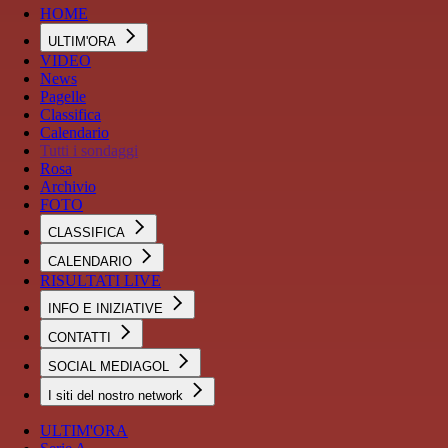
HOME
ULTIM'ORA
VIDEO
News
Pagelle
Classifica
Calendario
Tutti i sondaggi
Rosa
Archivio
FOTO
CLASSIFICA
CALENDARIO
RISULTATI LIVE
INFO E INIZIATIVE
CONTATTI
SOCIAL MEDIAGOL
I siti del nostro network
ULTIM'ORA