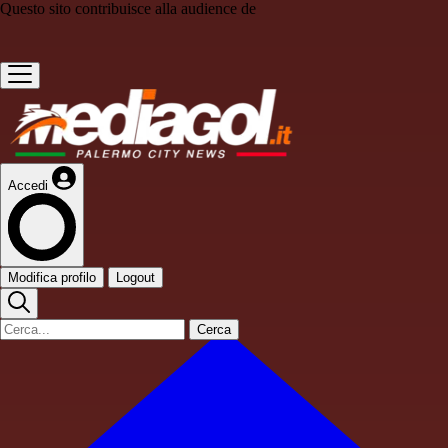
Questo sito contribuisce alla audience de
Accedi
Modifica profilo
Logout
Cerca