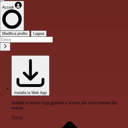
Accedi
Modifica profilo
Logout
Installa la Web App
Installa la nostra App gratuita e accedi più velocemente alle
notizie
Tocca