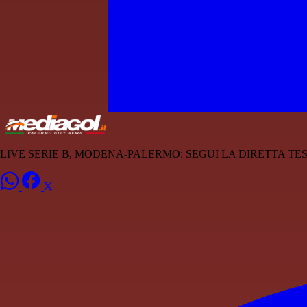
LIVE SERIE B, MODENA-PALERMO: SEGUI LA DIRETTA T