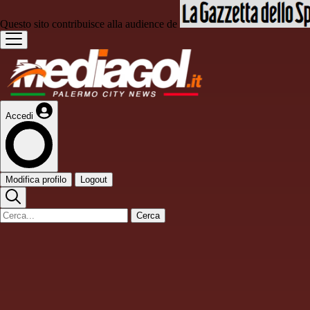
Questo sito contribuisce alla audience de
Accedi
Modifica profilo
Logout
Cerca