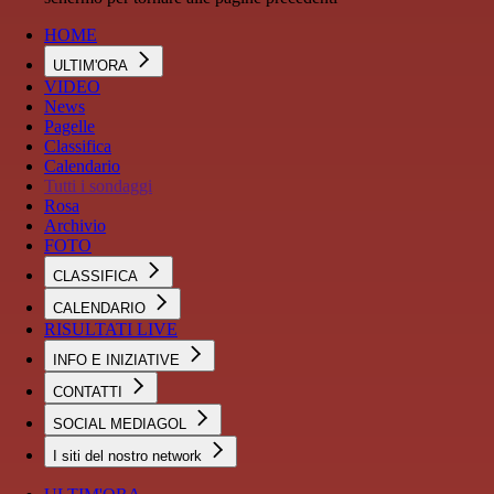
HOME
ULTIM'ORA
VIDEO
News
Pagelle
Classifica
Calendario
Tutti i sondaggi
Rosa
Archivio
FOTO
CLASSIFICA
CALENDARIO
RISULTATI LIVE
INFO E INIZIATIVE
CONTATTI
SOCIAL MEDIAGOL
I siti del nostro network