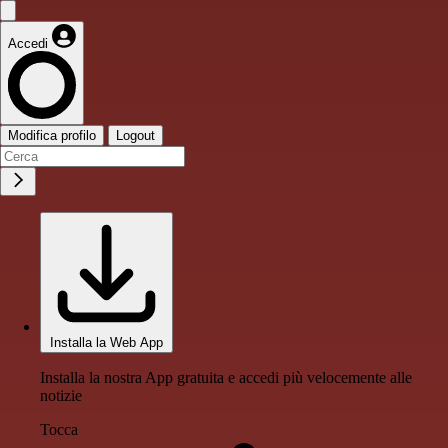
Accedi
Modifica profilo
Logout
Installa la Web App
Installa la nostra App gratuita e accedi più velocemente alle
notizie
Tocca