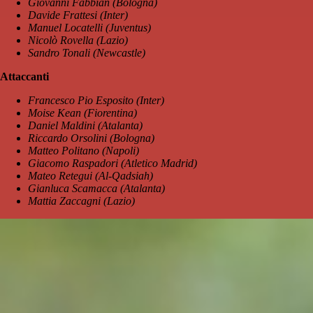
Giovanni Fabbian (Bologna)
Davide Frattesi (Inter)
Manuel Locatelli (Juventus)
Nicolò Rovella (Lazio)
Sandro Tonali (Newcastle)
Attaccanti
Francesco Pio Esposito (Inter)
Moise Kean (Fiorentina)
Daniel Maldini (Atalanta)
Riccardo Orsolini (Bologna)
Matteo Politano (Napoli)
Giacomo Raspadori (Atletico Madrid)
Mateo Retegui (Al-Qadsiah)
Gianluca Scamacca (Atalanta)
Mattia Zaccagni (Lazio)