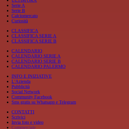
ULTIM'ORA
Serie A
Serie B
Calciomercato
Curiosità
CLASSIFICA
CLASSIFICA SERIE A
CLASSIFICA SERIE B
CALENDARIO
CALENDARIO SERIE A
CALENDARIO SERIE B
CALENDARIO PALERMO
INFO E INIZIATIVE
L'Azienda
Pubblicità
Social Network
Community Facebook
Sms gratis su Whatsapp e Telegram
CONTATTI
Scrivici
Invia foto e video
Commerciale