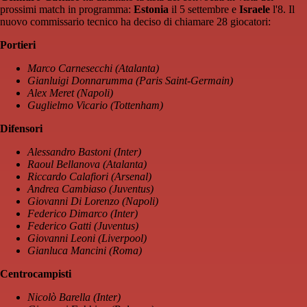
prossimi match in programma:
Estonia
il 5 settembre e
Israele
l'8. Il
nuovo commissario tecnico ha deciso di chiamare 28 giocatori:
Portieri
Marco Carnesecchi (Atalanta)
Gianluigi Donnarumma (Paris Saint-Germain)
Alex Meret (Napoli)
Guglielmo Vicario (Tottenham)
Difensori
Alessandro Bastoni (Inter)
Raoul Bellanova (Atalanta)
Riccardo Calafiori (Arsenal)
Andrea Cambiaso (Juventus)
Giovanni Di Lorenzo (Napoli)
Federico Dimarco (Inter)
Federico Gatti (Juventus)
Giovanni Leoni (Liverpool)
Gianluca Mancini (Roma)
Centrocampisti
Nicolò Barella (Inter)