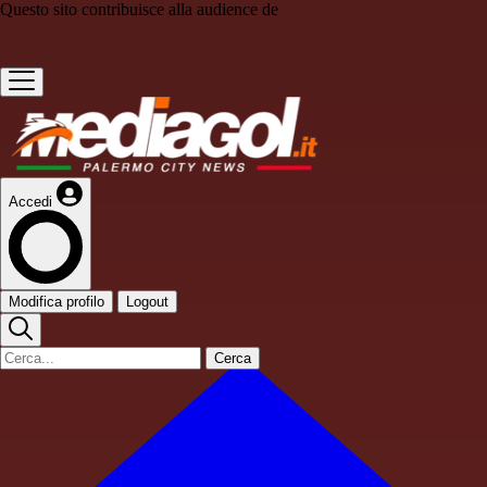
Questo sito contribuisce alla audience de
Accedi
Modifica profilo
Logout
Cerca