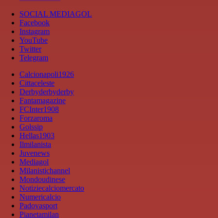
SOCIAL MEDIAGOL
Facebook
Instagram
YouTube
Twitter
Telegram
Calcionapoli1926
Cittaceleste
Derbyderbyderby
Fantamagazine
FCInter1908
Forzaroma
Golssip
Hellas1903
Ilmilanista
Juvenews
Mediagol
Milanistichannel
Mondoudinese
Notiziecalciomercato
Numericalcio
Padovasport
Pianetamilan