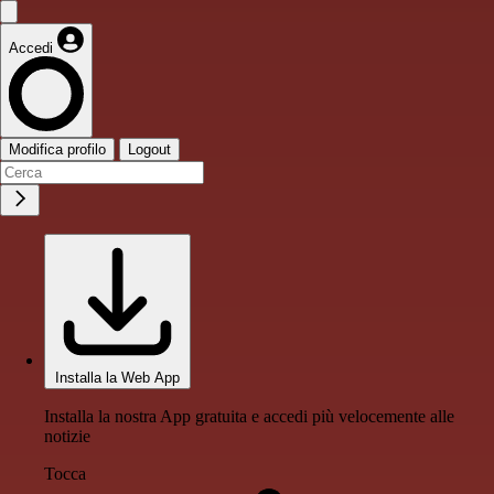
Accedi
Modifica profilo
Logout
Installa la Web App
Installa la nostra App gratuita e accedi più velocemente alle
notizie
Tocca