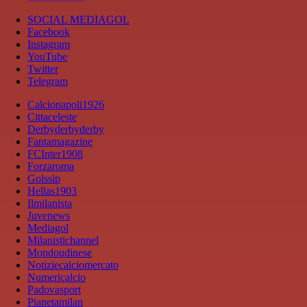
SOCIAL MEDIAGOL
Facebook
Instagram
YouTube
Twitter
Telegram
Calcionapoli1926
Cittaceleste
Derbyderbyderby
Fantamagazine
FCInter1908
Forzaroma
Golssip
Hellas1903
Ilmilanista
Juvenews
Mediagol
Milanistichannel
Mondoudinese
Notiziecalciomercato
Numericalcio
Padovasport
Pianetamilan