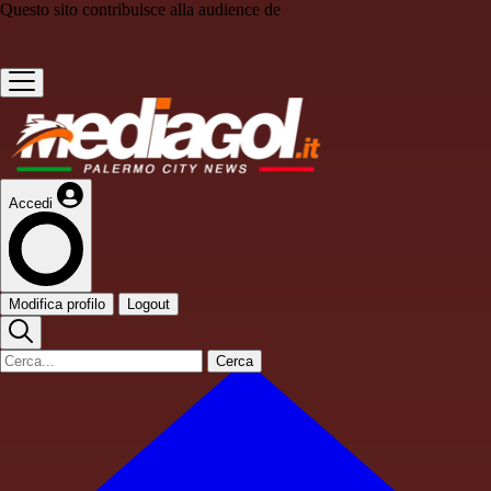
Questo sito contribuisce alla audience de
Accedi
Modifica profilo
Logout
Cerca