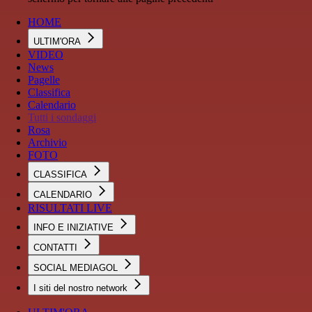
HOME
ULTIM'ORA
VIDEO
News
Pagelle
Classifica
Calendario
Tutti i sondaggi
Rosa
Archivio
FOTO
CLASSIFICA
CALENDARIO
RISULTATI LIVE
INFO E INIZIATIVE
CONTATTI
SOCIAL MEDIAGOL
I siti del nostro network