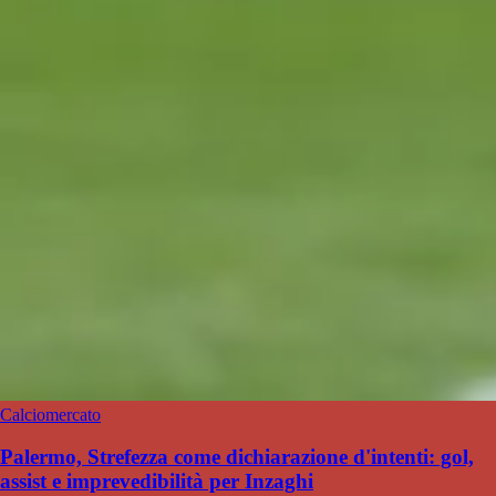
Calciomercato
Palermo, Strefezza come dichiarazione d'intenti: gol,
assist e imprevedibilità per Inzaghi