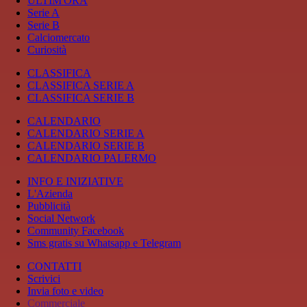
ULTIM'ORA
Serie A
Serie B
Calciomercato
Curiosità
CLASSIFICA
CLASSIFICA SERIE A
CLASSIFICA SERIE B
CALENDARIO
CALENDARIO SERIE A
CALENDARIO SERIE B
CALENDARIO PALERMO
INFO E INIZIATIVE
L'Azienda
Pubblicità
Social Network
Community Facebook
Sms gratis su Whatsapp e Telegram
CONTATTI
Scrivici
Invia foto e video
Commerciale