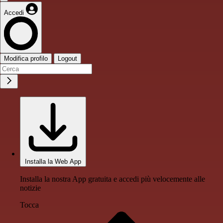
Accedi
Modifica profilo
Logout
Installa la Web App
Installa la nostra App gratuita e accedi più velocemente alle
notizie
Tocca