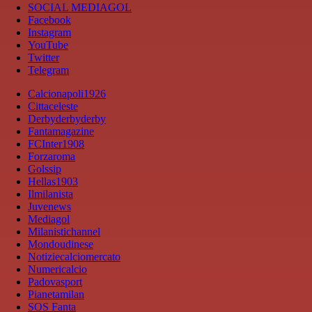
SOCIAL MEDIAGOL
Facebook
Instagram
YouTube
Twitter
Telegram
Calcionapoli1926
Cittaceleste
Derbyderbyderby
Fantamagazine
FCInter1908
Forzaroma
Golssip
Hellas1903
Ilmilanista
Juvenews
Mediagol
Milanistichannel
Mondoudinese
Notiziecalciomercato
Numericalcio
Padovasport
Pianetamilan
SOS Fanta