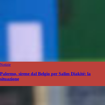
Notizie
Palermo, sirene dal Belgio per Salim Diakité: la
situazione