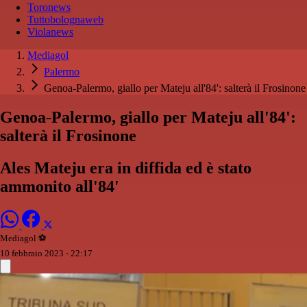
Toronews
Tuttobolognaweb
Violanews
Mediagol
Palermo
Genoa-Palermo, giallo per Mateju all'84': salterà il Frosinone
Genoa-Palermo, giallo per Mateju all'84':
salterà il Frosinone
Ales Mateju era in diffida ed è stato
ammonito all'84'
Mediagol ⚽️️
10 febbraio 2023 - 22:17