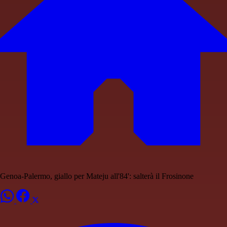
Genoa-Palermo, giallo per Mateju all'84': salterà il Frosinone