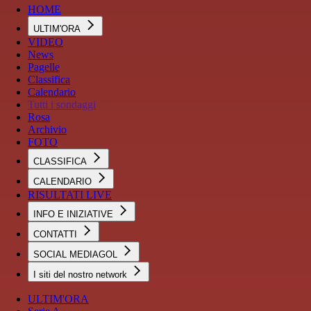
HOME
ULTIM'ORA
VIDEO
News
Pagelle
Classifica
Calendario
Tutti i sondaggi
Rosa
Archivio
FOTO
CLASSIFICA
CALENDARIO
RISULTATI LIVE
INFO E INIZIATIVE
CONTATTI
SOCIAL MEDIAGOL
I siti del nostro network
ULTIM'ORA