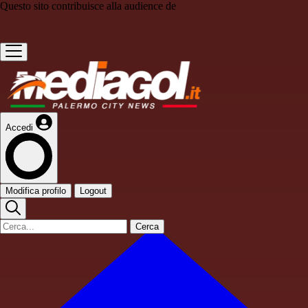
Questo sito contribuisce alla audience de
Accedi
Modifica profilo
Logout
Cerca