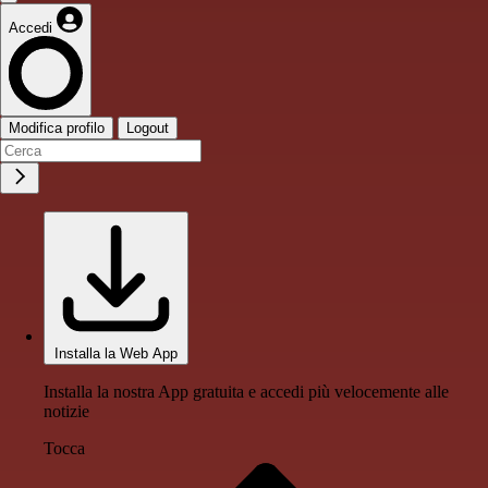
Accedi
Modifica profilo
Logout
Installa la Web App
Installa la nostra App gratuita e accedi più velocemente alle
notizie
Tocca