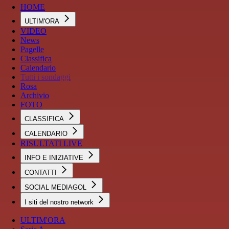
HOME
ULTIM'ORA
VIDEO
News
Pagelle
Classifica
Calendario
Tutti i sondaggi
Rosa
Archivio
FOTO
CLASSIFICA
CALENDARIO
RISULTATI LIVE
INFO E INIZIATIVE
CONTATTI
SOCIAL MEDIAGOL
I siti del nostro network
ULTIM'ORA