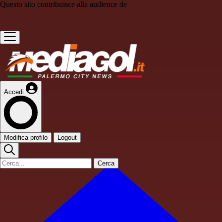
Questo sito contribuisce alla audience de
Accedi
Modifica profilo
Logout
Cerca