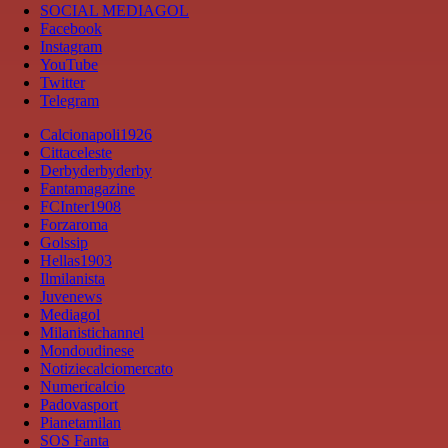
SOCIAL MEDIAGOL
Facebook
Instagram
YouTube
Twitter
Telegram
Calcionapoli1926
Cittaceleste
Derbyderbyderby
Fantamagazine
FCInter1908
Forzaroma
Golssip
Hellas1903
Ilmilanista
Juvenews
Mediagol
Milanistichannel
Mondoudinese
Notiziecalciomercato
Numericalcio
Padovasport
Pianetamilan
SOS Fanta