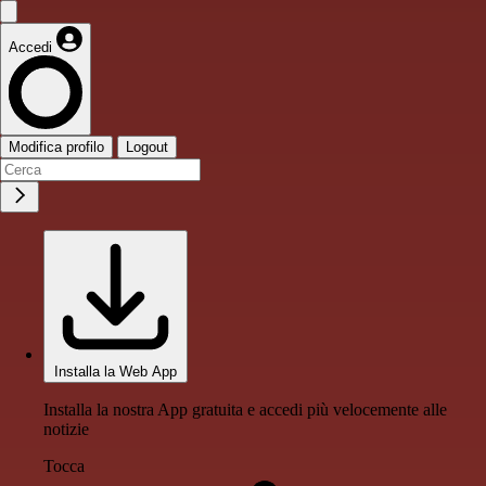
Accedi
Modifica profilo
Logout
Installa la Web App
Installa la nostra App gratuita e accedi più velocemente alle
notizie
Tocca