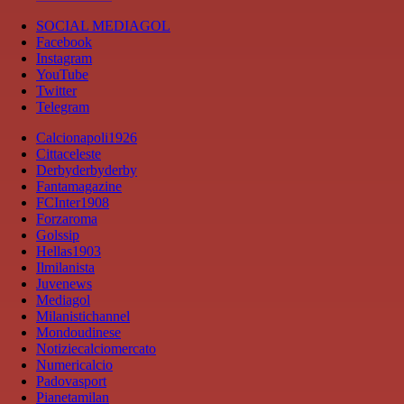
SOCIAL MEDIAGOL
Facebook
Instagram
YouTube
Twitter
Telegram
Calcionapoli1926
Cittaceleste
Derbyderbyderby
Fantamagazine
FCInter1908
Forzaroma
Golssip
Hellas1903
Ilmilanista
Juvenews
Mediagol
Milanistichannel
Mondoudinese
Notiziecalciomercato
Numericalcio
Padovasport
Pianetamilan