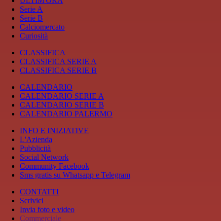
ULTIM'ORA
Serie A
Serie B
Calciomercato
Curiosità
CLASSIFICA
CLASSIFICA SERIE A
CLASSIFICA SERIE B
CALENDARIO
CALENDARIO SERIE A
CALENDARIO SERIE B
CALENDARIO PALERMO
INFO E INIZIATIVE
L'Azienda
Pubblicità
Social Network
Community Facebook
Sms gratis su Whatsapp e Telegram
CONTATTI
Scrivici
Invia foto e video
Commerciale