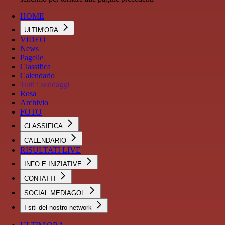
HOME
ULTIM'ORA
VIDEO
News
Pagelle
Classifica
Calendario
Tutti i sondaggi
Rosa
Archivio
FOTO
CLASSIFICA
CALENDARIO
RISULTATI LIVE
INFO E INIZIATIVE
CONTATTI
SOCIAL MEDIAGOL
I siti del nostro network