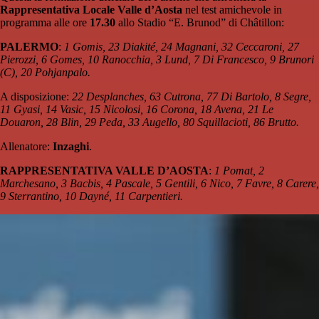
Rappresentativa Locale Valle d’Aosta
nel test amichevole in
programma alle ore
17.30
allo Stadio “E. Brunod” di Châtillon:
PALERMO
:
1 Gomis, 23 Diakité, 24 Magnani, 32 Ceccaroni, 27
Pierozzi, 6 Gomes, 10 Ranocchia, 3 Lund, 7 Di Francesco, 9 Brunori
(C), 20 Pohjanpalo.
A disposizione:
22 Desplanches, 63 Cutrona, 77 Di Bartolo, 8 Segre,
11 Gyasi, 14 Vasic, 15 Nicolosi, 16 Corona, 18 Avena, 21 Le
Douaron, 28 Blin, 29 Peda, 33 Augello, 80 Squillacioti, 86 Brutto.
Allenatore:
Inzaghi
.
RAPPRESENTATIVA VALLE D’AOSTA
:
1 Pomat, 2
Marchesano, 3 Bacbis, 4 Pascale, 5 Gentili, 6 Nico, 7 Favre, 8 Carere,
9 Sterrantino, 10 Dayné, 11 Carpentieri.