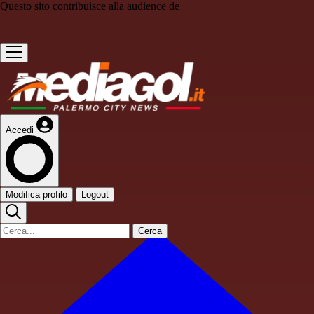
Questo sito contribuisce alla audience de
Accedi
Modifica profilo
Logout
Cerca