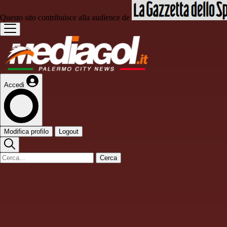
Questo sito contribuisce alla audience de
Accedi
Modifica profilo
Logout
Cerca