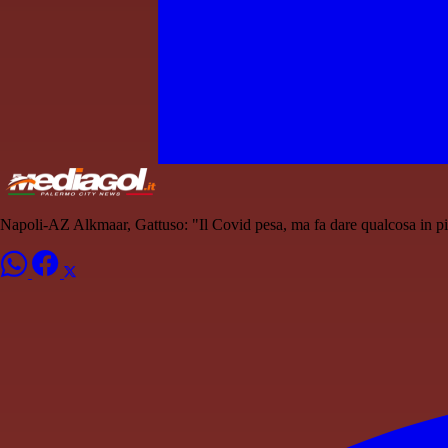
Napoli-AZ Alkmaar, Gattuso: "Il Covid pesa, ma fa dare qualcosa in più