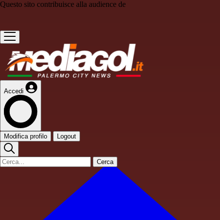
Questo sito contribuisce alla audience de
Accedi
Modifica profilo
Logout
Cerca