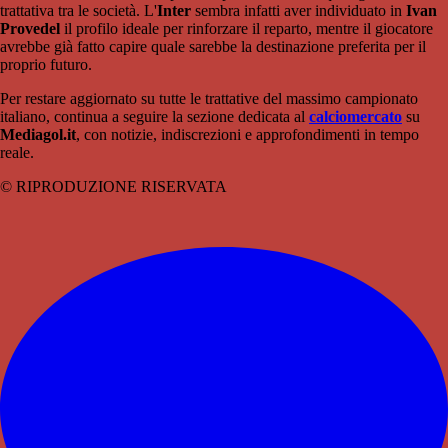
trattativa tra le società. L'
Inter
sembra infatti aver individuato in
Ivan
Provedel
il profilo ideale per rinforzare il reparto, mentre il giocatore
avrebbe già fatto capire quale sarebbe la destinazione preferita per il
proprio futuro.
Per restare aggiornato su tutte le trattative del massimo campionato
italiano, continua a seguire la sezione dedicata al
calciomercato
su
Mediagol.it
, con notizie, indiscrezioni e approfondimenti in tempo
reale.
© RIPRODUZIONE RISERVATA