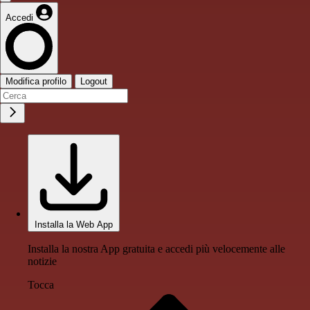
Accedi
Modifica profilo
Logout
Installa la Web App
Installa la nostra App gratuita e accedi più velocemente alle
notizie
Tocca