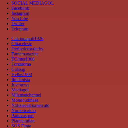
SOCIAL MEDIAGOL
Facebook
Instagram
YouTube
Twitter
Telegram
Calcionapoli1926
Cittaceleste
Derbyderbyderby
Fantamagazine
FCInter1908
Forzaroma
Golssip
Hellas1903
Ilmilanista
Juvenews
Mediagol
Milanistichannel
Mondoudinese
Notiziecalciomercato
Numericalcio
Padovasport
Pianetamilan
SOS Fanta