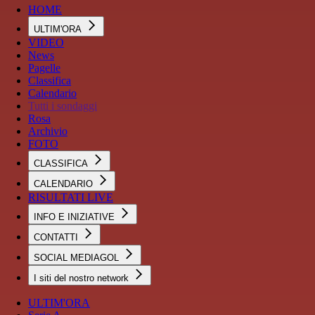
HOME
ULTIM'ORA
VIDEO
News
Pagelle
Classifica
Calendario
Tutti i sondaggi
Rosa
Archivio
FOTO
CLASSIFICA
CALENDARIO
RISULTATI LIVE
INFO E INIZIATIVE
CONTATTI
SOCIAL MEDIAGOL
I siti del nostro network
ULTIM'ORA