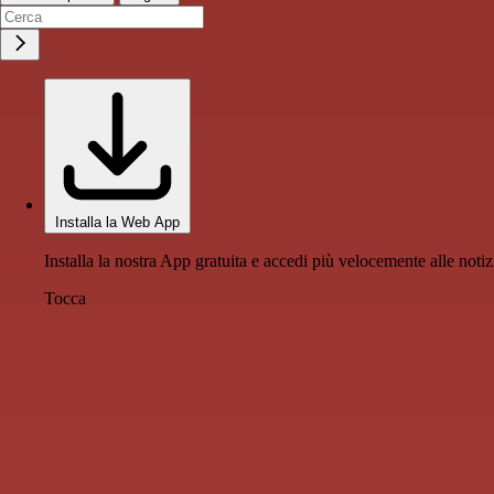
Installa la Web App
Installa la nostra App gratuita e accedi più velocemente alle notiz
Tocca