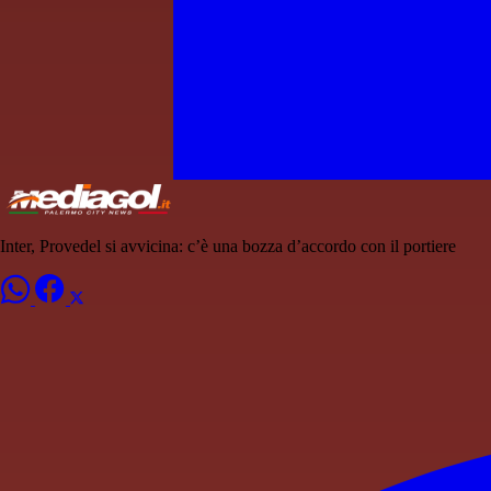
Inter, Provedel si avvicina: c’è una bozza d’accordo con il portiere