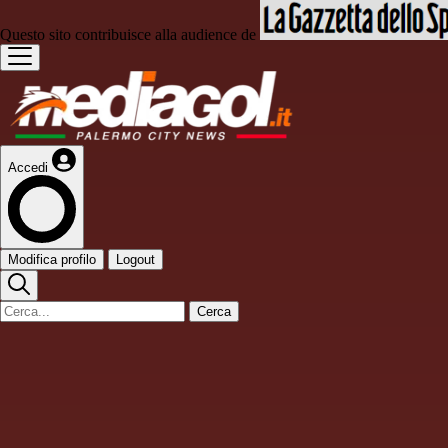
Questo sito contribuisce alla audience de
Accedi
Modifica profilo
Logout
Cerca