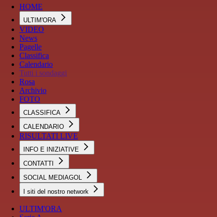
HOME
ULTIM'ORA
VIDEO
News
Pagelle
Classifica
Calendario
Tutti i sondaggi
Rosa
Archivio
FOTO
CLASSIFICA
CALENDARIO
RISULTATI LIVE
INFO E INIZIATIVE
CONTATTI
SOCIAL MEDIAGOL
I siti del nostro network
ULTIM'ORA