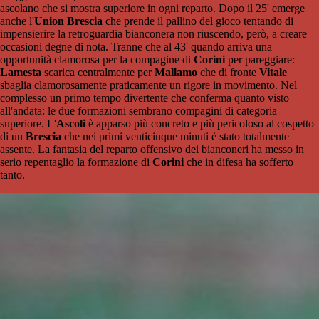
ascolano che si mostra superiore in ogni reparto. Dopo il 25' emerge
anche l'
Union Brescia
che prende il pallino del gioco tentando di
impensierire la retroguardia bianconera non riuscendo, però, a creare
occasioni degne di nota. Tranne che al 43' quando arriva una
opportunità clamorosa per la compagine di
Corini
per pareggiare:
Lamesta
scarica centralmente per
Mallamo
che di fronte
Vitale
sbaglia clamorosamente praticamente un rigore in movimento. Nel
complesso un primo tempo divertente che conferma quanto visto
all'andata: le due formazioni sembrano compagini di categoria
superiore. L'
Ascoli
è apparso più concreto e più pericoloso al cospetto
di un
Brescia
che nei primi venticinque minuti è stato totalmente
assente. La fantasia del reparto offensivo dei bianconeri ha messo in
serio repentaglio la formazione di
Corini
che in difesa ha sofferto
tanto.