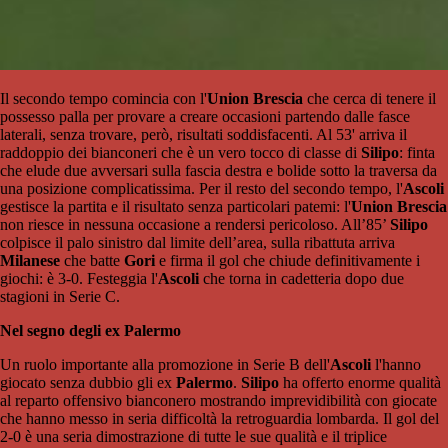
Il secondo tempo comincia con l'
Union Brescia
che cerca di tenere il
possesso palla per provare a creare occasioni partendo dalle fasce
laterali, senza trovare, però, risultati soddisfacenti. Al 53' arriva il
raddoppio dei bianconeri che è un vero tocco di classe di
Silipo
: finta
che elude due avversari sulla fascia destra e bolide sotto la traversa da
una posizione complicatissima. Per il resto del secondo tempo, l'
Ascoli
gestisce la partita e il risultato senza particolari patemi: l'
Union Brescia
non riesce in nessuna occasione a rendersi pericoloso. All’85’
Silipo
colpisce il palo sinistro dal limite dell’area, sulla ribattuta arriva
Milanese
che batte
Gori
e firma il gol che chiude definitivamente i
giochi: è 3-0. Festeggia l'
Ascoli
che torna in cadetteria dopo due
stagioni in Serie C.
Nel segno degli ex Palermo
Un ruolo importante alla promozione in Serie B dell'
Ascoli
l'hanno
giocato senza dubbio gli ex
Palermo
.
Silipo
ha offerto enorme qualità
al reparto offensivo bianconero mostrando imprevidibilità con giocate
che hanno messo in seria difficoltà la retroguardia lombarda. Il gol del
2-0 è una seria dimostrazione di tutte le sue qualità e il triplice