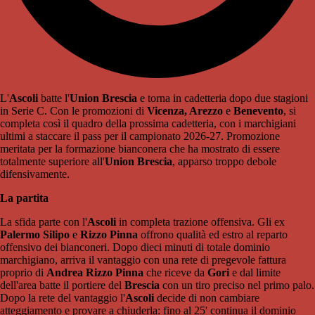
L'
Ascoli
batte l'
Union Brescia
e torna in cadetteria dopo due stagioni
in Serie C. Con le promozioni di
Vicenza, Arezzo
e
Benevento
, si
completa così il quadro della prossima cadetteria, con i marchigiani
ultimi a staccare il pass per il campionato 2026-27. Promozione
meritata per la formazione bianconera che ha mostrato di essere
totalmente superiore all'
Union Brescia
, apparso troppo debole
difensivamente.
La partita
La sfida parte con l'
Ascoli
in completa trazione offensiva. Gli ex
Palermo Silipo
e
Rizzo Pinna
offrono qualità ed estro al reparto
offensivo dei bianconeri. Dopo dieci minuti di totale dominio
marchigiano, arriva il vantaggio con una rete di pregevole fattura
proprio di
Andrea Rizzo Pinna
che riceve da
Gori
e dal limite
dell'area batte il portiere del
Brescia
con un tiro preciso nel primo palo.
Dopo la rete del vantaggio l'
Ascoli
decide di non cambiare
atteggiamento e provare a chiuderla: fino al 25' continua il dominio