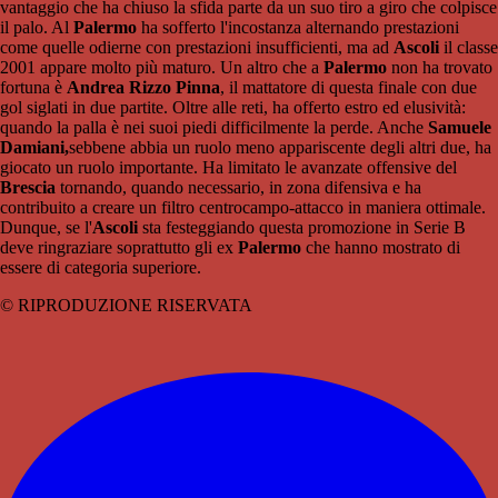
vantaggio che ha chiuso la sfida parte da un suo tiro a giro che colpisce
il palo. Al
Palermo
ha sofferto l'incostanza alternando prestazioni
come quelle odierne con prestazioni insufficienti, ma ad
Ascoli
il classe
2001 appare molto più maturo. Un altro che a
Palermo
non ha trovato
fortuna è
Andrea Rizzo Pinna
, il mattatore di questa finale con due
gol siglati in due partite. Oltre alle reti, ha offerto estro ed elusività:
quando la palla è nei suoi piedi difficilmente la perde. Anche
Samuele
Damiani,
sebbene abbia un ruolo meno appariscente degli altri due, ha
giocato un ruolo importante. Ha limitato le avanzate offensive del
Brescia
tornando, quando necessario, in zona difensiva e ha
contribuito a creare un filtro centrocampo-attacco in maniera ottimale.
Dunque, se l'
Ascoli
sta festeggiando questa promozione in Serie B
deve ringraziare soprattutto gli ex
Palermo
che hanno mostrato di
essere di categoria superiore.
© RIPRODUZIONE RISERVATA