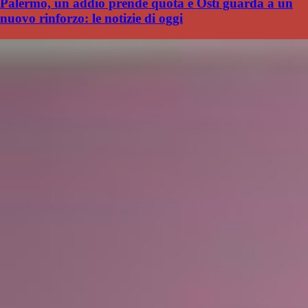
Palermo, un addio prende quota e Osti guarda a un
nuovo rinforzo: le notizie di oggi