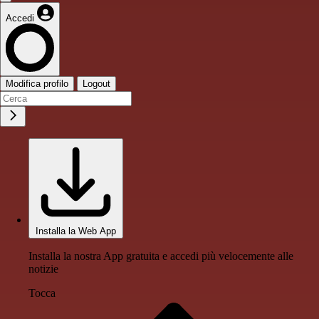
Accedi
Modifica profilo
Logout
Installa la Web App
Installa la nostra App gratuita e accedi più velocemente alle
notizie
Tocca