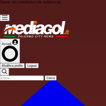
Questo sito contribuisce alla audience de
Accedi
Modifica profilo
Logout
Cerca