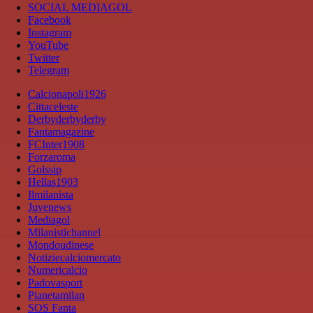
SOCIAL MEDIAGOL
Facebook
Instagram
YouTube
Twitter
Telegram
Calcionapoli1926
Cittaceleste
Derbyderbyderby
Fantamagazine
FCInter1908
Forzaroma
Golssip
Hellas1903
Ilmilanista
Juvenews
Mediagol
Milanistichannel
Mondoudinese
Notiziecalciomercato
Numericalcio
Padovasport
Pianetamilan
SOS Fanta