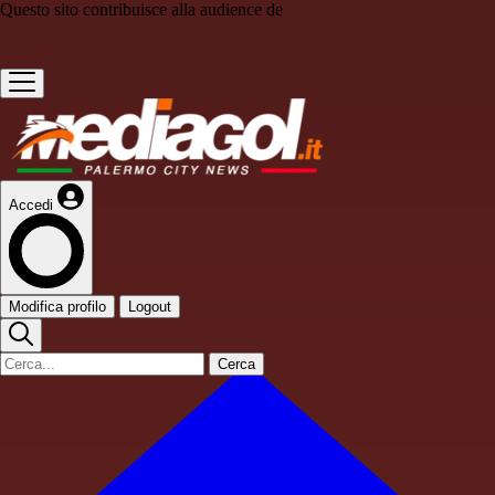
Questo sito contribuisce alla audience de
Accedi
Modifica profilo
Logout
Cerca