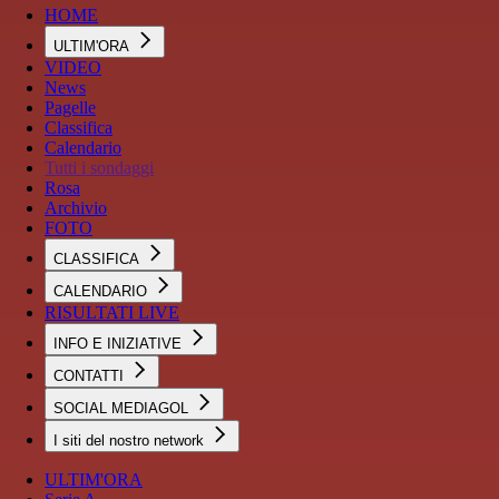
HOME
ULTIM'ORA
VIDEO
News
Pagelle
Classifica
Calendario
Tutti i sondaggi
Rosa
Archivio
FOTO
CLASSIFICA
CALENDARIO
RISULTATI LIVE
INFO E INIZIATIVE
CONTATTI
SOCIAL MEDIAGOL
I siti del nostro network
ULTIM'ORA