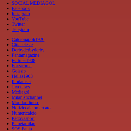
SOCIAL MEDIAGOL
Facebook
Instagram
YouTube
Twitter
Telegram
Calcionapoli1926
Cittaceleste
Derbyderbyderby
Fantamagazine
FCInter1908
Forzaroma
Golssip
Hellas1903
Ilmilanista
Juvenews
Mediagol
Milanistichannel
Mondoudinese
Notiziecalciomercato
Numericalcio
Padovasport
Pianetamilan
SOS Fanta