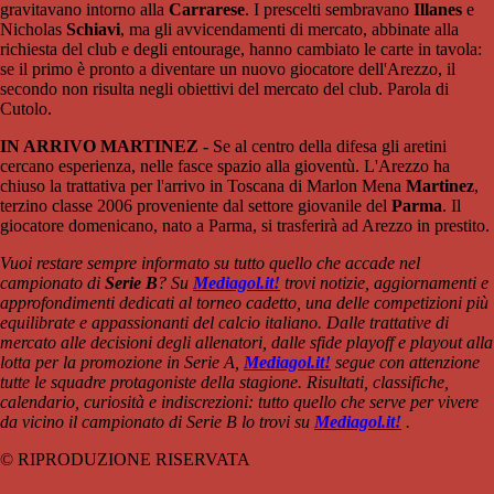
gravitavano intorno alla
Carrarese
. I prescelti sembravano
Illanes
e
Nicholas
Schiavi
, ma gli avvicendamenti di mercato, abbinate alla
richiesta del club e degli entourage, hanno cambiato le carte in tavola:
se il primo è pronto a diventare un nuovo giocatore dell'Arezzo, il
secondo non risulta negli obiettivi del mercato del club. Parola di
Cutolo.
IN ARRIVO MARTINEZ -
Se al centro della difesa gli aretini
cercano esperienza, nelle fasce spazio alla gioventù. L'Arezzo ha
chiuso la trattativa per l'arrivo in Toscana di Marlon Mena
Martinez
,
terzino classe 2006 proveniente dal settore giovanile del
Parma
. Il
giocatore domenicano, nato a Parma, si trasferirà ad Arezzo in prestito.
Vuoi restare sempre informato su tutto quello che accade nel
campionato di
Serie B
? Su
Mediagol.it!
trovi notizie, aggiornamenti e
approfondimenti dedicati al torneo cadetto, una delle competizioni più
equilibrate e appassionanti del calcio italiano. Dalle trattative di
mercato alle decisioni degli allenatori, dalle sfide playoff e playout alla
lotta per la promozione in Serie A,
Mediagol.it!
segue con attenzione
tutte le squadre protagoniste della stagione. Risultati, classifiche,
calendario, curiosità e indiscrezioni: tutto quello che serve per vivere
da vicino il campionato di Serie B lo trovi su
Mediagol.it!
.
© RIPRODUZIONE RISERVATA