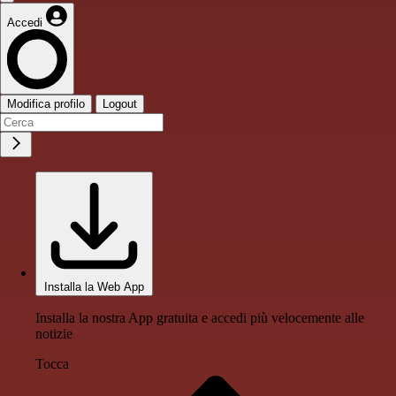
Accedi
Modifica profilo
Logout
Installa la Web App
Installa la nostra App gratuita e accedi più velocemente alle
notizie
Tocca