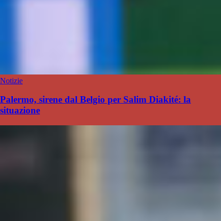
Notizie
Palermo, sirene dal Belgio per Salim Diakité: la
situazione