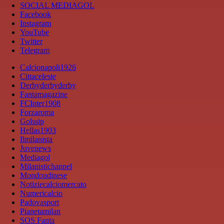
SOCIAL MEDIAGOL
Facebook
Instagram
YouTube
Twitter
Telegram
Calcionapoli1926
Cittaceleste
Derbyderbyderby
Fantamagazine
FCInter1908
Forzaroma
Golssip
Hellas1903
Ilmilanista
Juvenews
Mediagol
Milanistichannel
Mondoudinese
Notiziecalciomercato
Numericalcio
Padovasport
Pianetamilan
SOS Fanta