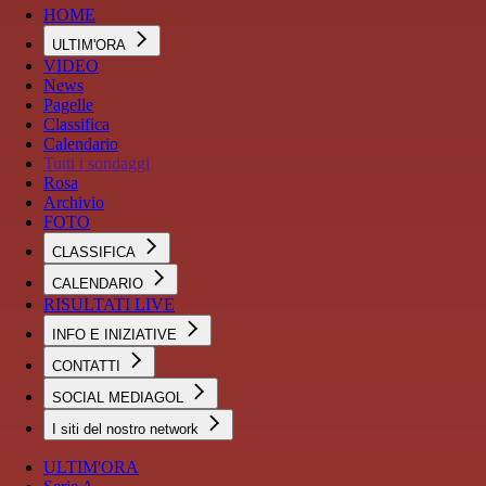
HOME
ULTIM'ORA
VIDEO
News
Pagelle
Classifica
Calendario
Tutti i sondaggi
Rosa
Archivio
FOTO
CLASSIFICA
CALENDARIO
RISULTATI LIVE
INFO E INIZIATIVE
CONTATTI
SOCIAL MEDIAGOL
I siti del nostro network
ULTIM'ORA