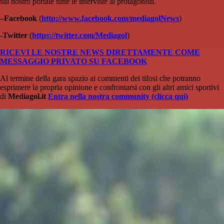
sul nostro portale tutte le interviste ai protagonisti.
–
Facebook
(
http://www.facebook.com/mediagolNews
)
-Twitter
(
https://twitter.com/Mediagol
)
RICEVI LE NOSTRE NEWS DIRETTAMENTE COME
MESSAGGIO PRIVATO SU FACEBOOK
Al termine della gara spazio ai commenti dei tifosi che potranno
esprimere la propria opinione e confrontarsi con gli altri amici sportivi
di
Mediagol.it
Entra nella nostra community (clicca qui)