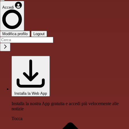
Accedi
Modifica profilo
Logout
Installa la Web App
Installa la nostra App gratuita e accedi più velocemente alle
notizie
Tocca