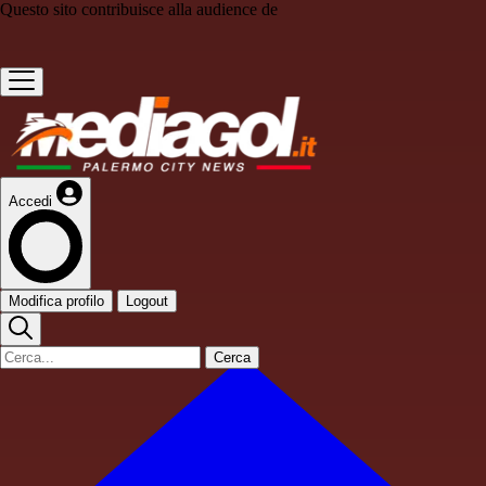
Questo sito contribuisce alla audience de
Accedi
Modifica profilo
Logout
Cerca