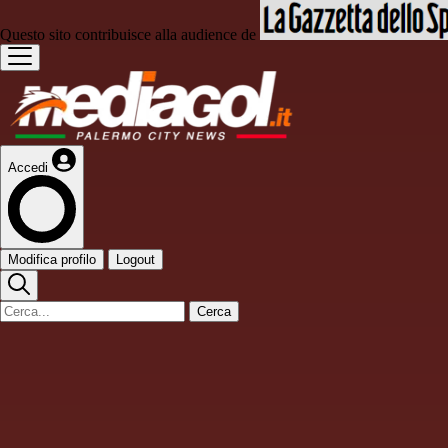
Questo sito contribuisce alla audience de
Accedi
Modifica profilo
Logout
Cerca