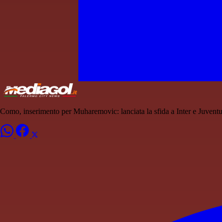
Como, inserimento per Muharemovic: lanciata la sfida a Inter e Juvent