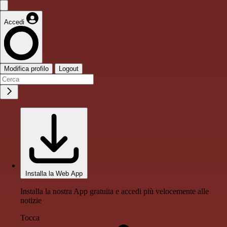
Accedi
Modifica profilo
Logout
Installa la Web App
Installa la nostra App gratuita e accedi più velocemente alle
notizie
Tocca