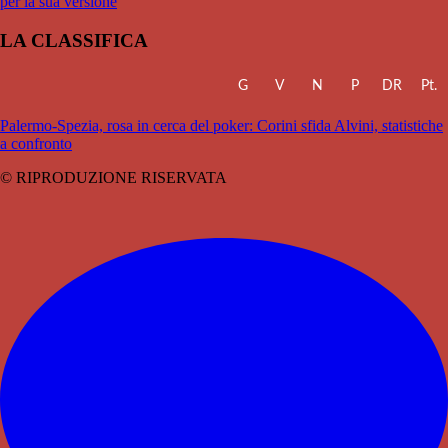
per la sua versione
LA CLASSIFICA
G
V
N
P
DR
Pt.
Palermo-Spezia, rosa in cerca del poker: Corini sfida Alvini, statistiche
a confronto
© RIPRODUZIONE RISERVATA