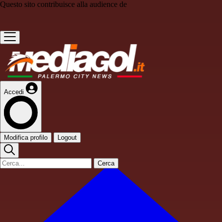
Questo sito contribuisce alla audience de
Accedi
Modifica profilo
Logout
Cerca