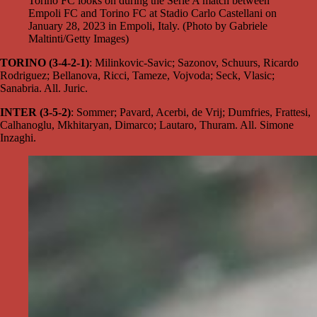
Torino FC looks on during the Serie A match between
Empoli FC and Torino FC at Stadio Carlo Castellani on
January 28, 2023 in Empoli, Italy. (Photo by Gabriele
Maltinti/Getty Images)
TORINO (3-4-2-1)
: Milinkovic-Savic; Sazonov, Schuurs, Ricardo
Rodriguez; Bellanova, Ricci, Tameze, Vojvoda; Seck, Vlasic;
Sanabria. All. Juric.
INTER (3-5-2)
: Sommer; Pavard, Acerbi, de Vrij; Dumfries, Frattesi,
Calhanoglu, Mkhitaryan, Dimarco; Lautaro, Thuram. All. Simone
Inzaghi.