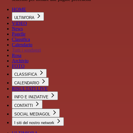
HOME
ULTIM'ORA
VIDEO
News
Pagelle
Classifica
Calendario
Tutti i sondaggi
Rosa
Archivio
FOTO
CLASSIFICA
CALENDARIO
RISULTATI LIVE
INFO E INIZIATIVE
CONTATTI
SOCIAL MEDIAGOL
I siti del nostro network