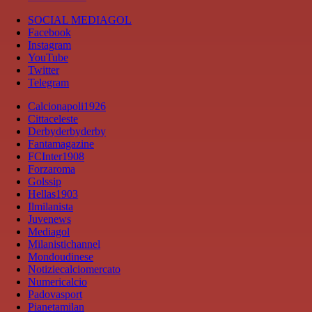
SOCIAL MEDIAGOL
Facebook
Instagram
YouTube
Twitter
Telegram
Calcionapoli1926
Cittaceleste
Derbyderbyderby
Fantamagazine
FCInter1908
Forzaroma
Golssip
Hellas1903
Ilmilanista
Juvenews
Mediagol
Milanistichannel
Mondoudinese
Notiziecalciomercato
Numericalcio
Padovasport
Pianetamilan