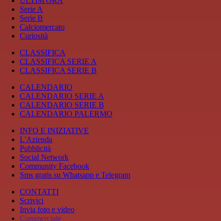
ULTIM'ORA
Serie A
Serie B
Calciomercato
Curiosità
CLASSIFICA
CLASSIFICA SERIE A
CLASSIFICA SERIE B
CALENDARIO
CALENDARIO SERIE A
CALENDARIO SERIE B
CALENDARIO PALERMO
INFO E INIZIATIVE
L'Azienda
Pubblicità
Social Network
Community Facebook
Sms gratis su Whatsapp e Telegram
CONTATTI
Scrivici
Invia foto e video
Commerciale