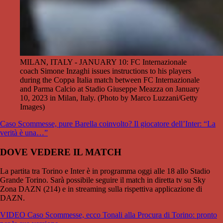
MILAN, ITALY - JANUARY 10: FC Internazionale
coach Simone Inzaghi issues instructions to his players
during the Coppa Italia match between FC Internazionale
and Parma Calcio at Stadio Giuseppe Meazza on January
10, 2023 in Milan, Italy. (Photo by Marco Luzzani/Getty
Images)
Caso Scommesse, pure Barella coinvolto? Il giocatore dell’Inter: “La
verità è una…”
DOVE VEDERE IL MATCH
La partita tra Torino e Inter è in programma oggi alle 18 allo Stadio
Grande Torino. Sarà possibile seguire il match in diretta tv su Sky
Zona DAZN (214) e in streaming sulla rispettiva applicazione di
DAZN.
VIDEO Caso Scommesse, ecco Tonali alla Procura di Torino: pronto