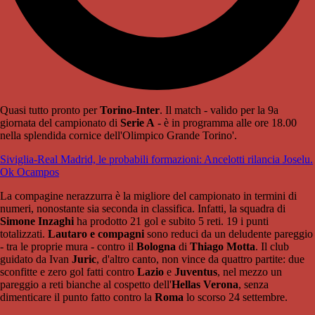
Quasi tutto pronto per
Torino-Inter
. Il match - valido per la 9a
giornata del campionato di
Serie A
- è in programma alle ore 18.00
nella splendida cornice dell'Olimpico Grande Torino'.
Siviglia-Real Madrid, le probabili formazioni: Ancelotti rilancia Joselu.
Ok Ocampos
La compagine nerazzurra è la migliore del campionato in termini di
numeri, nonostante sia seconda in classifica. Infatti, la squadra di
Simone Inzaghi
ha prodotto 21 gol e subito 5 reti. 19 i punti
totalizzati.
Lautaro e compagni
sono reduci da un deludente pareggio
- tra le proprie mura - contro il
Bologna
di
Thiago Motta
. Il club
guidato da Ivan
Juric
, d'altro canto, non vince da quattro partite: due
sconfitte e zero gol fatti contro
Lazio
e
Juventus
, nel mezzo un
pareggio a reti bianche al cospetto dell'
Hellas Verona
, senza
dimenticare il punto fatto contro la
Roma
lo scorso 24 settembre.