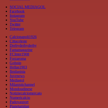
SOCIAL MEDIAGOL
Facebook
Instagram
YouTube
Twitter
Telegram
Calcionapoli1926
Cittaceleste
Derbyderbyderby
Fantamagazine
FCInter1908
Forzaroma
Golssip
Hellas1903
Ilmilanista
Juvenews
Mediagol
Milanistichannel
Mondoudinese
Notiziecalciomercato
Numericalcio
Padovasport
Pianetamilan