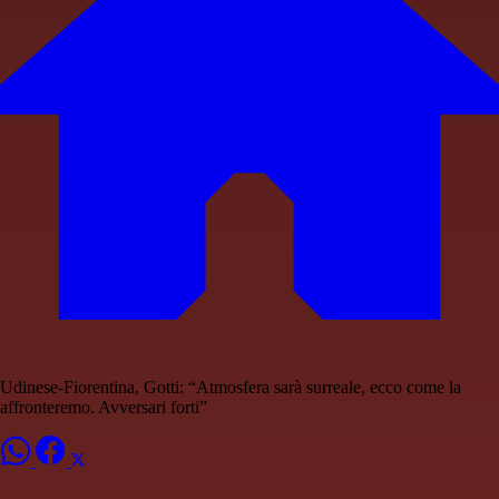
Udinese-Fiorentina, Gotti: “Atmosfera sarà surreale, ecco come la
affronteremo. Avversari forti”