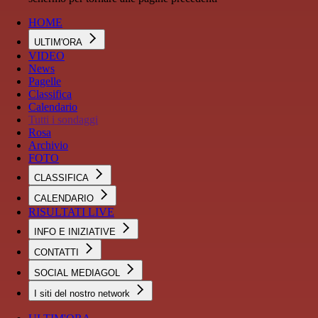
HOME
ULTIM'ORA
VIDEO
News
Pagelle
Classifica
Calendario
Tutti i sondaggi
Rosa
Archivio
FOTO
CLASSIFICA
CALENDARIO
RISULTATI LIVE
INFO E INIZIATIVE
CONTATTI
SOCIAL MEDIAGOL
I siti del nostro network