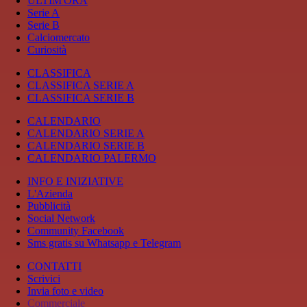
ULTIM'ORA
Serie A
Serie B
Calciomercato
Curiosità
CLASSIFICA
CLASSIFICA SERIE A
CLASSIFICA SERIE B
CALENDARIO
CALENDARIO SERIE A
CALENDARIO SERIE B
CALENDARIO PALERMO
INFO E INIZIATIVE
L'Azienda
Pubblicità
Social Network
Community Facebook
Sms gratis su Whatsapp e Telegram
CONTATTI
Scrivici
Invia foto e video
Commerciale