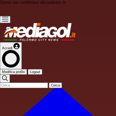
Questo sito contribuisce alla audience de
Accedi
Modifica profilo
Logout
Cerca