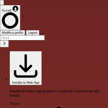
Accedi
Modifica profilo
Logout
Installa la Web App
Installa la nostra App gratuita e accedi più velocemente alle
notizie
Tocca