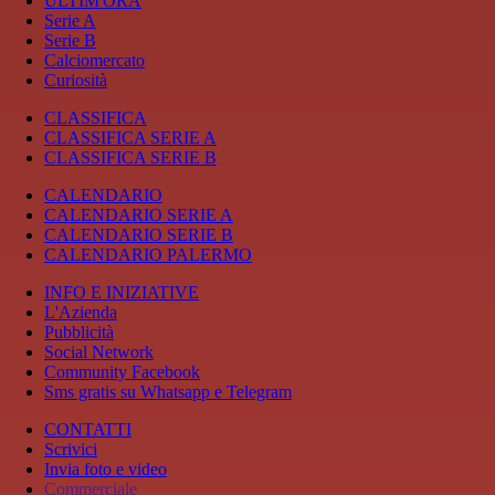
ULTIM'ORA
Serie A
Serie B
Calciomercato
Curiosità
CLASSIFICA
CLASSIFICA SERIE A
CLASSIFICA SERIE B
CALENDARIO
CALENDARIO SERIE A
CALENDARIO SERIE B
CALENDARIO PALERMO
INFO E INIZIATIVE
L'Azienda
Pubblicità
Social Network
Community Facebook
Sms gratis su Whatsapp e Telegram
CONTATTI
Scrivici
Invia foto e video
Commerciale