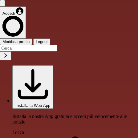
Accedi
Modifica profilo
Logout
Installa la Web App
Installa la nostra App gratuita e accedi più velocemente alle
notizie
Tocca