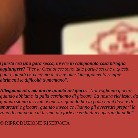
Questa era una gara secca, invece in campionato cosa bisogna
aggiungere?
"Per la Cremonese sono tutte partite secche a questo
punto, quindi cercheremo di avere quest'atteggiamento sempre,
altrimenti le difficoltà aumentano".
Atteggiamento, ma anche qualità nel gioco.
"Noi vogliamo giocare,
quando abbiamo la palla cerchiamo di giocare. La nostra richiesta, da
quando siamo arrivati, è questa: quando hai la palla hai il dovere di
smarcarti e giocare, quando invece ce l'hanno gli avversari prepari la
zona di campo in cui ti senti più forte e cerchi di recuperare la palla".
© RIPRODUZIONE RISERVATA