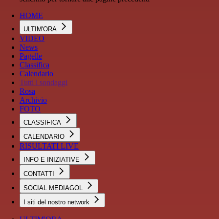
HOME
ULTIM'ORA
VIDEO
News
Pagelle
Classifica
Calendario
Tutti i sondaggi
Rosa
Archivio
FOTO
CLASSIFICA
CALENDARIO
RISULTATI LIVE
INFO E INIZIATIVE
CONTATTI
SOCIAL MEDIAGOL
I siti del nostro network