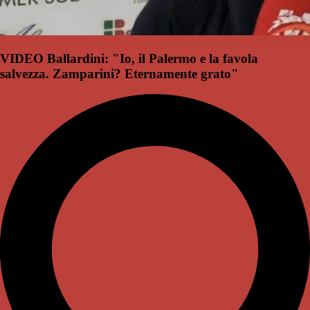
VIDEO Ballardini: "Io, il Palermo e la favola
salvezza. Zamparini? Eternamente grato"