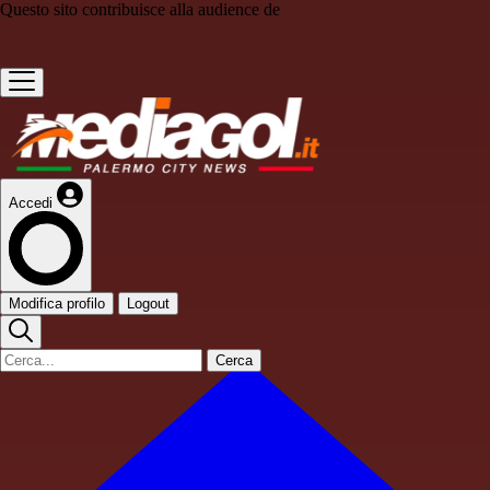
Questo sito contribuisce alla audience de
Accedi
Modifica profilo
Logout
Cerca