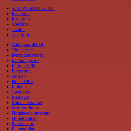
SOCIAL MEDIAGOL
Facebook
Instagram
YouTube
Twitter
Telegram
Calcionapoli1926
Cittaceleste
Derbyderbyderby
Fantamagazine
FCInter1908
Forzaroma
Golssip
Hellas1903
Ilmilanista
Juvenews
Mediagol
Milanistichannel
Mondoudinese
Notiziecalciomercato
Numericalcio
Padovasport
Pianetamilan