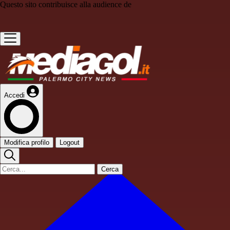
Questo sito contribuisce alla audience de
Accedi
Modifica profilo
Logout
Cerca