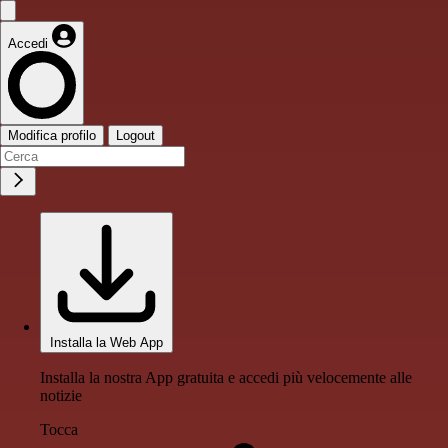
Accedi
Modifica profilo
Logout
Installa la Web App
Installa la nostra App gratuita e accedi più velocemente alle
notizie
Tocca