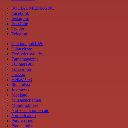
SOCIAL MEDIAGOL
Facebook
Instagram
YouTube
Twitter
Telegram
Calcionapoli1926
Cittaceleste
Derbyderbyderby
Fantamagazine
FCInter1908
Forzaroma
Golssip
Hellas1903
Ilmilanista
Juvenews
Mediagol
Milanistichannel
Mondoudinese
Notiziecalciomercato
Numericalcio
Padovasport
Pianetamilan