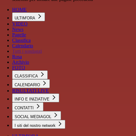
HOME
ULTIM'ORA
VIDEO
News
Pagelle
Classifica
Calendario
Tutti i sondaggi
Rosa
Archivio
FOTO
CLASSIFICA
CALENDARIO
RISULTATI LIVE
INFO E INIZIATIVE
CONTATTI
SOCIAL MEDIAGOL
I siti del nostro network