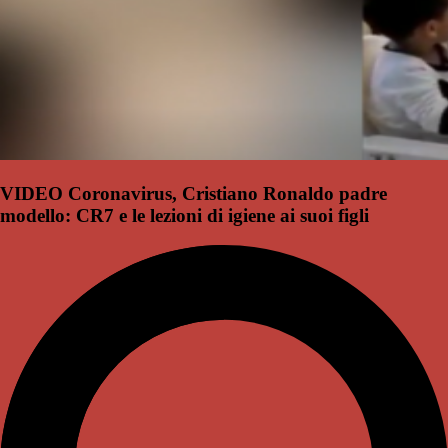
VIDEO Coronavirus, Cristiano Ronaldo padre
modello: CR7 e le lezioni di igiene ai suoi figli