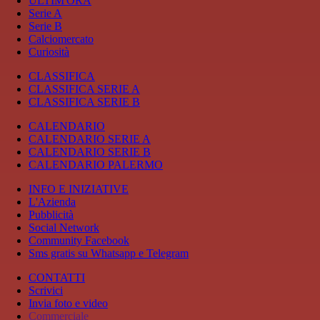
ULTIM'ORA
Serie A
Serie B
Calciomercato
Curiosità
CLASSIFICA
CLASSIFICA SERIE A
CLASSIFICA SERIE B
CALENDARIO
CALENDARIO SERIE A
CALENDARIO SERIE B
CALENDARIO PALERMO
INFO E INIZIATIVE
L'Azienda
Pubblicità
Social Network
Community Facebook
Sms gratis su Whatsapp e Telegram
CONTATTI
Scrivici
Invia foto e video
Commerciale