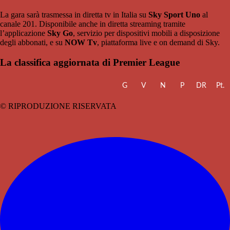
La gara sarà trasmessa in diretta tv in Italia su
Sky Sport Uno
al
canale 201. Disponibile anche in diretta streaming tramite
l’applicazione
Sky Go
, servizio per dispositivi mobili a disposizione
degli abbonati, e su
NOW Tv
, piattaforma live e on demand di Sky.
La classifica aggiornata di Premier League
G
V
N
P
DR
Pt.
© RIPRODUZIONE RISERVATA