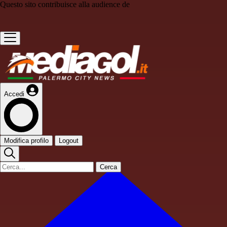
Questo sito contribuisce alla audience de
Accedi
Modifica profilo
Logout
Cerca