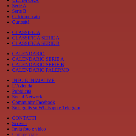
ULTIM'ORA
Serie A
Serie B
Calciomercato
Curiosità
CLASSIFICA
CLASSIFICA SERIE A
CLASSIFICA SERIE B
CALENDARIO
CALENDARIO SERIE A
CALENDARIO SERIE B
CALENDARIO PALERMO
INFO E INIZIATIVE
L'Azienda
Pubblicità
Social Network
Community Facebook
Sms gratis su Whatsapp e Telegram
CONTATTI
Scrivici
Invia foto e video
Commerciale