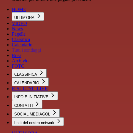
HOME
ULTIM'ORA
VIDEO
News
Pagelle
Classifica
Calendario
Tutti i sondaggi
Rosa
Archivio
FOTO
CLASSIFICA
CALENDARIO
RISULTATI LIVE
INFO E INIZIATIVE
CONTATTI
SOCIAL MEDIAGOL
I siti del nostro network