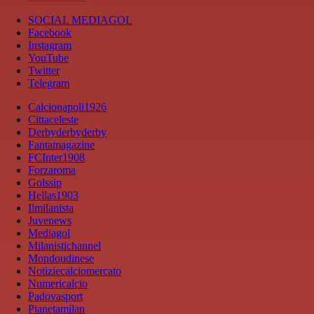
SOCIAL MEDIAGOL
Facebook
Instagram
YouTube
Twitter
Telegram
Calcionapoli1926
Cittaceleste
Derbyderbyderby
Fantamagazine
FCInter1908
Forzaroma
Golssip
Hellas1903
Ilmilanista
Juvenews
Mediagol
Milanistichannel
Mondoudinese
Notiziecalciomercato
Numericalcio
Padovasport
Pianetamilan