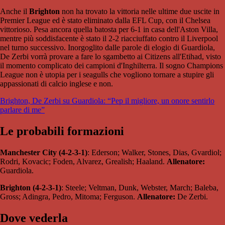
Anche il
Brighton
non ha trovato la vittoria nelle ultime due uscite in
Premier League ed è stato eliminato dalla EFL Cup, con il Chelsea
vittorioso. Pesa ancora quella batosta per 6-1 in casa dell'Aston Villa,
mentre più soddisfacente è stato il 2-2 riacciuffato contro il Liverpool
nel turno successivo. Inorgoglito dalle parole di elogio di Guardiola,
De Zerbi vorrà provare a fare lo sgambetto ai Citizens all'Etihad, visto
il momento complicato dei campioni d'Inghilterra. Il sogno Champions
League non è utopia per i seagulls che vogliono tornare a stupire gli
appassionati di calcio inglese e non.
Brighton, De Zerbi su Guardiola: “Pep il migliore, un onore sentirlo
parlare di me”
Le probabili formazioni
Manchester City (4-2-3-1)
: Ederson; Walker, Stones, Dias, Gvardiol;
Rodri, Kovacic; Foden, Alvarez, Grealish; Haaland.
Allenatore:
Guardiola.
Brighton (4-2-3-1)
: Steele; Veltman, Dunk, Webster, March; Baleba,
Gross; Adingra, Pedro, Mitoma; Ferguson.
Allenatore:
De Zerbi.
Dove vederla