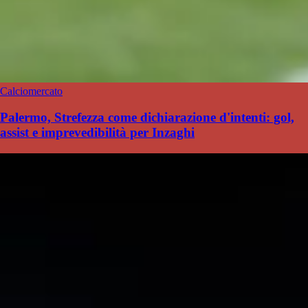
Calciomercato
Palermo, Strefezza come dichiarazione d'intenti: gol,
assist e imprevedibilità per Inzaghi