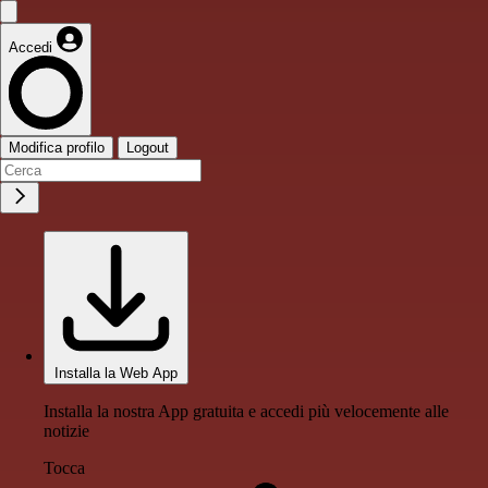
Accedi
Modifica profilo
Logout
Installa la Web App
Installa la nostra App gratuita e accedi più velocemente alle
notizie
Tocca