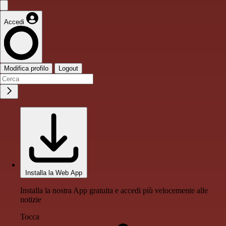
Accedi
Modifica profilo
Logout
Installa la Web App
Installa la nostra App gratuita e accedi più velocemente alle
notizie
Tocca