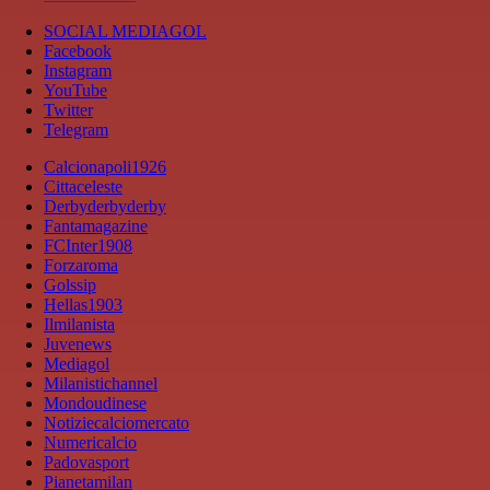
SOCIAL MEDIAGOL
Facebook
Instagram
YouTube
Twitter
Telegram
Calcionapoli1926
Cittaceleste
Derbyderbyderby
Fantamagazine
FCInter1908
Forzaroma
Golssip
Hellas1903
Ilmilanista
Juvenews
Mediagol
Milanistichannel
Mondoudinese
Notiziecalciomercato
Numericalcio
Padovasport
Pianetamilan