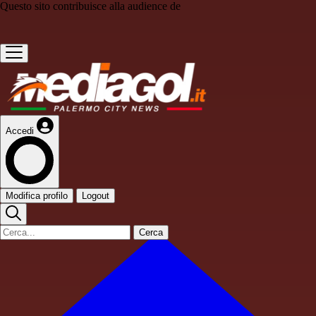
Questo sito contribuisce alla audience de
Accedi
Modifica profilo
Logout
Cerca