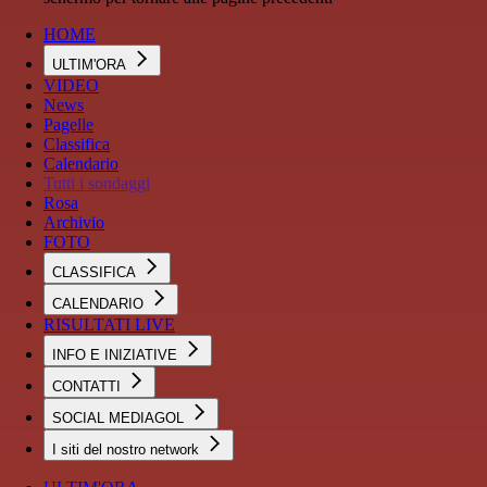
HOME
ULTIM'ORA
VIDEO
News
Pagelle
Classifica
Calendario
Tutti i sondaggi
Rosa
Archivio
FOTO
CLASSIFICA
CALENDARIO
RISULTATI LIVE
INFO E INIZIATIVE
CONTATTI
SOCIAL MEDIAGOL
I siti del nostro network