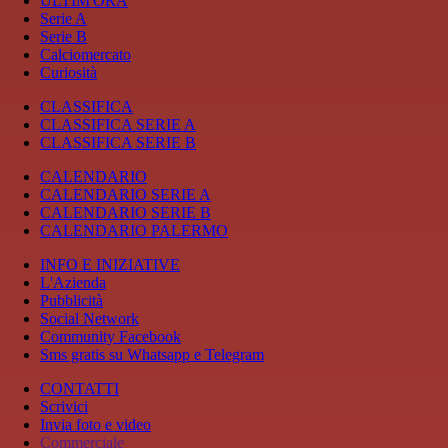
ULTIM'ORA
Serie A
Serie B
Calciomercato
Curiosità
CLASSIFICA
CLASSIFICA SERIE A
CLASSIFICA SERIE B
CALENDARIO
CALENDARIO SERIE A
CALENDARIO SERIE B
CALENDARIO PALERMO
INFO E INIZIATIVE
L'Azienda
Pubblicità
Social Network
Community Facebook
Sms gratis su Whatsapp e Telegram
CONTATTI
Scrivici
Invia foto e video
Commerciale