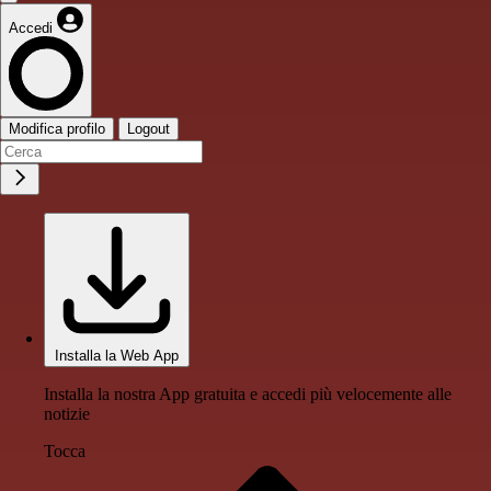
Accedi
Modifica profilo
Logout
Installa la Web App
Installa la nostra App gratuita e accedi più velocemente alle
notizie
Tocca