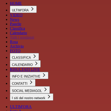
HOME
ULTIM'ORA
VIDEO
News
Pagelle
Classifica
Calendario
Tutti i sondaggi
Rosa
Archivio
FOTO
CLASSIFICA
CALENDARIO
RISULTATI LIVE
INFO E INIZIATIVE
CONTATTI
SOCIAL MEDIAGOL
I siti del nostro network
ULTIM'ORA