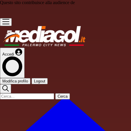
Questo sito contribuisce alla audience de
Accedi
Modifica profilo
Logout
Cerca