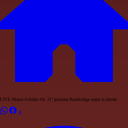
LIVE Mainz-Schalke 04, 31ª giornata Bundesliga segui la diretta