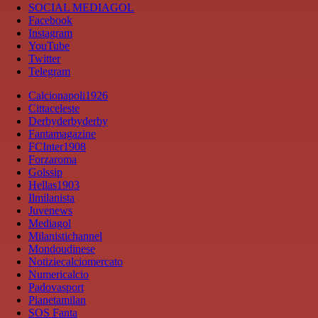
SOCIAL MEDIAGOL
Facebook
Instagram
YouTube
Twitter
Telegram
Calcionapoli1926
Cittaceleste
Derbyderbyderby
Fantamagazine
FCInter1908
Forzaroma
Golssip
Hellas1903
Ilmilanista
Juvenews
Mediagol
Milanistichannel
Mondoudinese
Notiziecalciomercato
Numericalcio
Padovasport
Pianetamilan
SOS Fanta