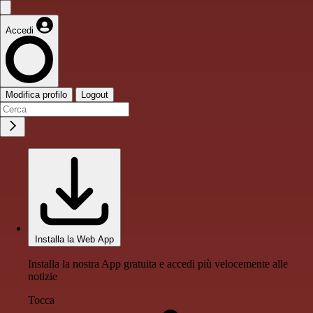
Accedi
Modifica profilo
Logout
Installa la Web App
Installa la nostra App gratuita e accedi più velocemente alle
notizie
Tocca