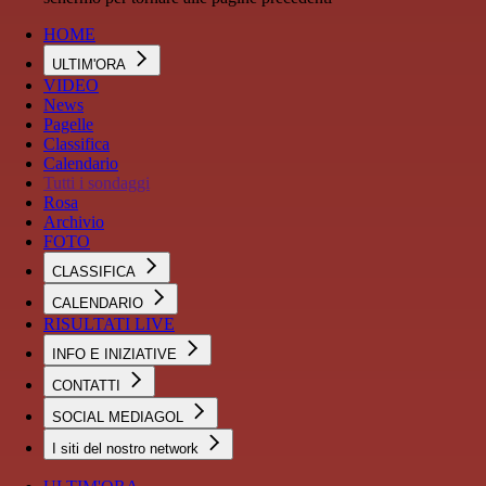
HOME
ULTIM'ORA
VIDEO
News
Pagelle
Classifica
Calendario
Tutti i sondaggi
Rosa
Archivio
FOTO
CLASSIFICA
CALENDARIO
RISULTATI LIVE
INFO E INIZIATIVE
CONTATTI
SOCIAL MEDIAGOL
I siti del nostro network