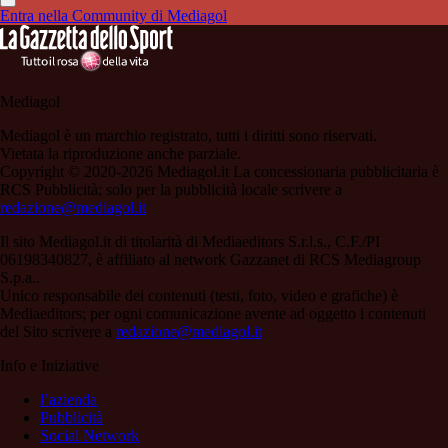
Entra nella Community di Mediagol
Mediagol
Mediagol è un marchio registrato, tutti i diritti sono riservati.
Vietata la riproduzione anche parziale.
Copyright © 2020-2026 Mediagol.it La concessionaria pubblicitaria è
RCS Pubblicità; solo per la pubblicità locale scrivere a
redazione@mediagol.it
Il sito Mediagol.it di titolarità di Mediaeditors S.r.l.s., C.F./PI
06198340827, è affiliato al network Gazzanet di RCS Mediagroup
S.p.a..
Unico responsabile dei contenuti (testi, foto, video e grafiche) è
Mediaeditors; per ogni comunicazione avente ad oggetto i contenuti
del Sito scrivere a
redazione@mediagol.it
Info e Iniziative
l’azienda
Pubblicità
Social Network