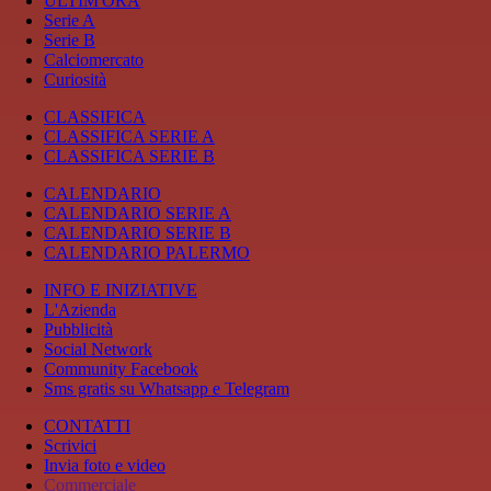
ULTIM'ORA
Serie A
Serie B
Calciomercato
Curiosità
CLASSIFICA
CLASSIFICA SERIE A
CLASSIFICA SERIE B
CALENDARIO
CALENDARIO SERIE A
CALENDARIO SERIE B
CALENDARIO PALERMO
INFO E INIZIATIVE
L'Azienda
Pubblicità
Social Network
Community Facebook
Sms gratis su Whatsapp e Telegram
CONTATTI
Scrivici
Invia foto e video
Commerciale