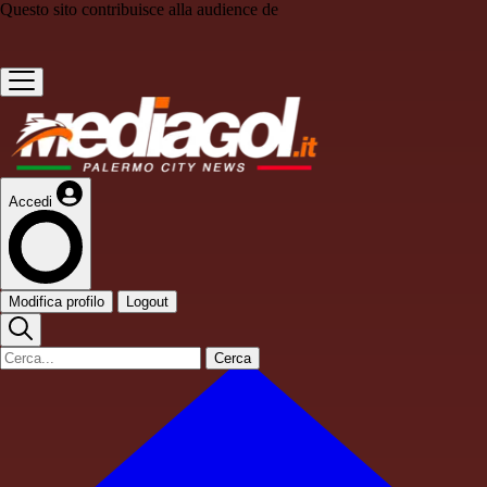
Questo sito contribuisce alla audience de
Accedi
Modifica profilo
Logout
Cerca