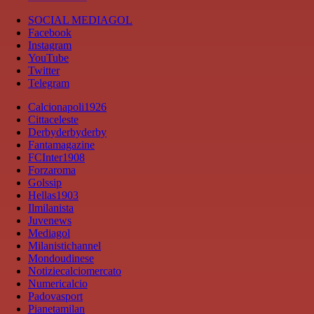
SOCIAL MEDIAGOL
Facebook
Instagram
YouTube
Twitter
Telegram
Calcionapoli1926
Cittaceleste
Derbyderbyderby
Fantamagazine
FCInter1908
Forzaroma
Golssip
Hellas1903
Ilmilanista
Juvenews
Mediagol
Milanistichannel
Mondoudinese
Notiziecalciomercato
Numericalcio
Padovasport
Pianetamilan