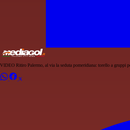
VIDEO Ritiro Palermo, al via la seduta pomeridiana: torello a gruppi p