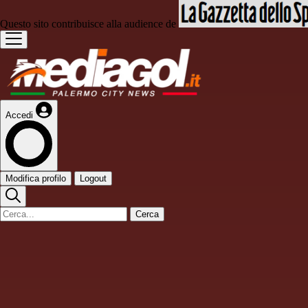
Questo sito contribuisce alla audience de
Accedi
Modifica profilo
Logout
Cerca