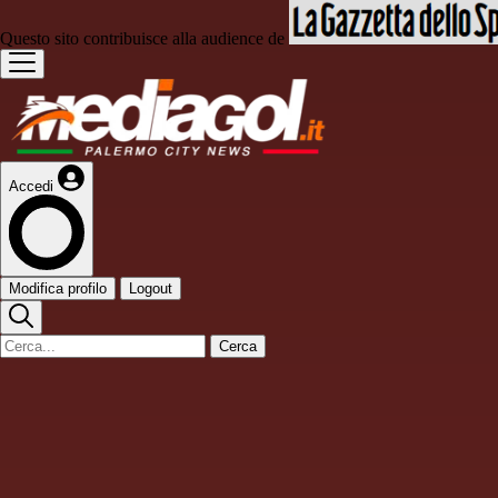
Questo sito contribuisce alla audience de
Accedi
Modifica profilo
Logout
Cerca