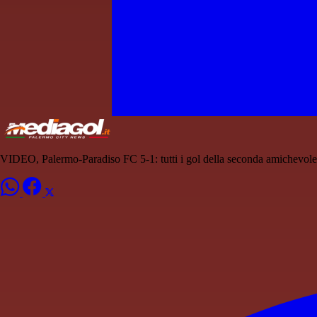
VIDEO, Palermo-Paradiso FC 5-1: tutti i gol della seconda amichevole