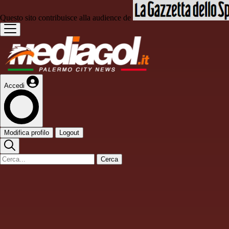
Questo sito contribuisce alla audience de
Accedi
Modifica profilo
Logout
Cerca