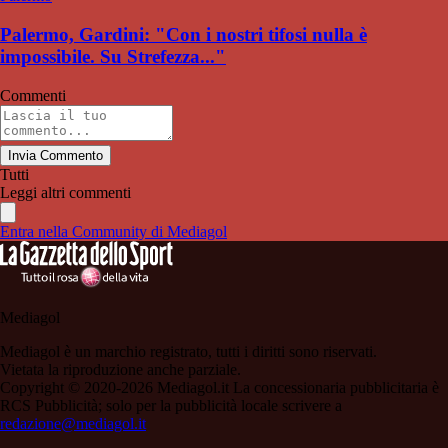
Palermo, Gardini: "Con i nostri tifosi nulla è
impossibile. Su Strefezza..."
Commenti
Invia Commento
Tutti
Leggi altri commenti
Entra nella Community di Mediagol
Mediagol
Mediagol è un marchio registrato, tutti i diritti sono riservati.
Vietata la riproduzione anche parziale.
Copyright © 2020-2026 Mediagol.it La concessionaria pubblicitaria è
RCS Pubblicità; solo per la pubblicità locale scrivere a
redazione@mediagol.it