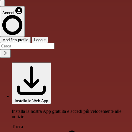
Accedi
Modifica profilo
Logout
Installa la Web App
Installa la nostra App gratuita e accedi più velocemente alle
notizie
Tocca