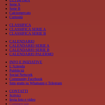
ULTIM'ORA
Serie A
Serie B
Calciomercato
Curiosità
CLASSIFICA
CLASSIFICA SERIE A
CLASSIFICA SERIE B
CALENDARIO
CALENDARIO SERIE A
CALENDARIO SERIE B
CALENDARIO PALERMO
INFO E INIZIATIVE
L'Azienda
Pubblicità
Social Network
Community Facebook
Sms gratis su Whatsapp e Telegram
CONTATTI
Scrivici
Invia foto e video
Commerciale