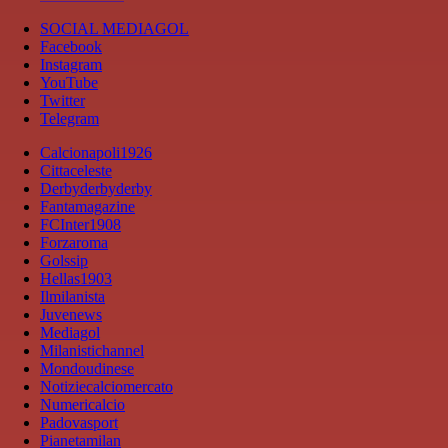
SOCIAL MEDIAGOL
Facebook
Instagram
YouTube
Twitter
Telegram
Calcionapoli1926
Cittaceleste
Derbyderbyderby
Fantamagazine
FCInter1908
Forzaroma
Golssip
Hellas1903
Ilmilanista
Juvenews
Mediagol
Milanistichannel
Mondoudinese
Notiziecalciomercato
Numericalcio
Padovasport
Pianetamilan