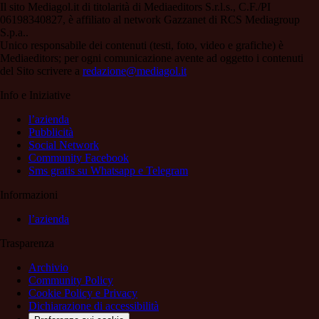
Il sito Mediagol.it di titolarità di Mediaeditors S.r.l.s., C.F./PI
06198340827, è affiliato al network Gazzanet di RCS Mediagroup
S.p.a..
Unico responsabile dei contenuti (testi, foto, video e grafiche) è
Mediaeditors; per ogni comunicazione avente ad oggetto i contenuti
del Sito scrivere a
redazione@mediagol.it
Info e Iniziative
l’azienda
Pubblicità
Social Network
Community Facebook
Sms gratis su Whatsapp e Telegram
Informazioni
l’azienda
Trasparenza
Archivio
Community Policy
Cookie Policy e Privacy
Dichiarazione di accessibilità