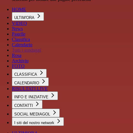
HOME
ULTIM'ORA
VIDEO
News
Pagelle
Classifica
Calendario
Tutti i sondaggi
Rosa
Archivio
FOTO
CLASSIFICA
CALENDARIO
RISULTATI LIVE
INFO E INIZIATIVE
CONTATTI
SOCIAL MEDIAGOL
I siti del nostro network