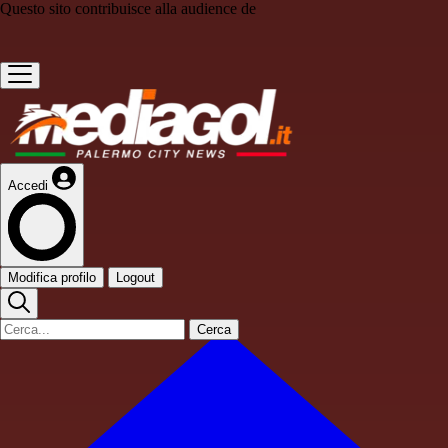
Questo sito contribuisce alla audience de
Accedi
Modifica profilo
Logout
Cerca