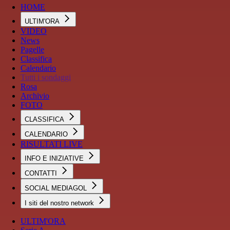
HOME
ULTIM'ORA
VIDEO
News
Pagelle
Classifica
Calendario
Tutti i sondaggi
Rosa
Archivio
FOTO
CLASSIFICA
CALENDARIO
RISULTATI LIVE
INFO E INIZIATIVE
CONTATTI
SOCIAL MEDIAGOL
I siti del nostro network
ULTIM'ORA