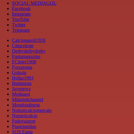
SOCIAL MEDIAGOL
Facebook
Instagram
YouTube
Twitter
Telegram
Calcionapoli1926
Cittaceleste
Derbyderbyderby
Fantamagazine
FCInter1908
Forzaroma
Golssip
Hellas1903
Ilmilanista
Juvenews
Mediagol
Milanistichannel
Mondoudinese
Notiziecalciomercato
Numericalcio
Padovasport
Pianetamilan
SOS Fanta