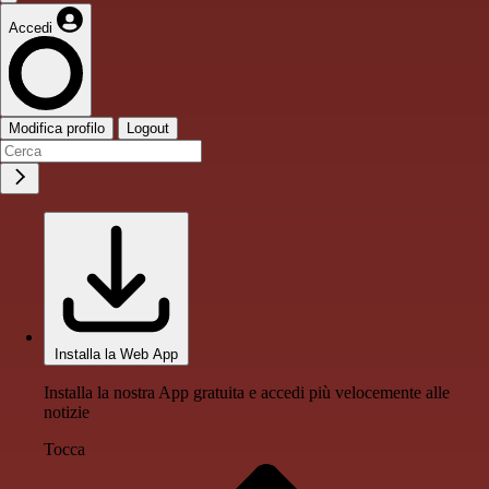
Accedi
Modifica profilo
Logout
Installa la Web App
Installa la nostra App gratuita e accedi più velocemente alle
notizie
Tocca