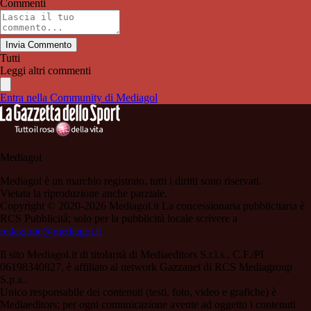
Commenti
Invia Commento
Tutti
Leggi altri commenti
Entra nella Community di Mediagol
Mediagol
Mediagol è un marchio registrato, tutti i diritti sono riservati.
Vietata la riproduzione anche parziale.
Copyright © 2020-2026 Mediagol.it La concessionaria pubblicitaria è
RCS Pubblicità; solo per la pubblicità locale scrivere a
redazione@mediagol.it
Il sito Mediagol.it di titolarità di Mediaeditors S.r.l.s., C.F./PI
06198340827, è affiliato al network Gazzanet di RCS Mediagroup
S.p.a..
Unico responsabile dei contenuti (testi, foto, video e grafiche) è
Mediaeditors; per ogni comunicazione avente ad oggetto i contenuti