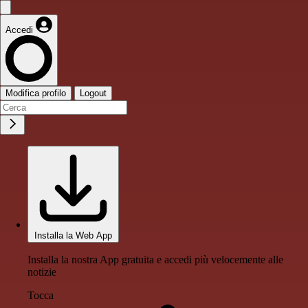
Accedi
Modifica profilo
Logout
Installa la Web App
Installa la nostra App gratuita e accedi più velocemente alle
notizie
Tocca