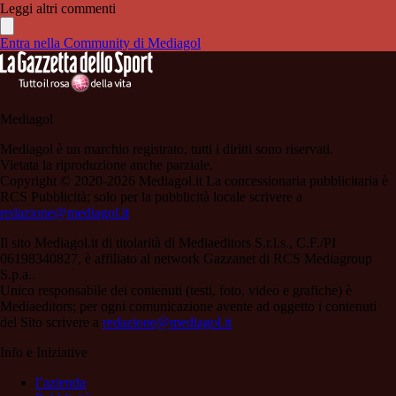
Leggi altri commenti
Entra nella Community di Mediagol
Mediagol
Mediagol è un marchio registrato, tutti i diritti sono riservati.
Vietata la riproduzione anche parziale.
Copyright © 2020-2026 Mediagol.it La concessionaria pubblicitaria è
RCS Pubblicità; solo per la pubblicità locale scrivere a
redazione@mediagol.it
Il sito Mediagol.it di titolarità di Mediaeditors S.r.l.s., C.F./PI
06198340827, è affiliato al network Gazzanet di RCS Mediagroup
S.p.a..
Unico responsabile dei contenuti (testi, foto, video e grafiche) è
Mediaeditors; per ogni comunicazione avente ad oggetto i contenuti
del Sito scrivere a
redazione@mediagol.it
Info e Iniziative
l’azienda