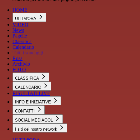
HOME
ULTIM'ORA
VIDEO
News
Pagelle
Classifica
Calendario
Tutti i sondaggi
Rosa
Archivio
FOTO
CLASSIFICA
CALENDARIO
RISULTATI LIVE
INFO E INIZIATIVE
CONTATTI
SOCIAL MEDIAGOL
I siti del nostro network