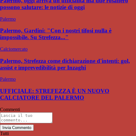
Palermo, oggi arriva un'ufficialità ma due rosanero
possono salutare: le notizie di oggi
Palermo
Palermo, Gardini: "Con i nostri tifosi nulla è
impossibile. Su Strefezza..."
Calciomercato
Palermo, Strefezza come dichiarazione d'intenti: gol,
assist e imprevedibilità per Inzaghi
Palermo
UFFICIALE: STREFEZZA È UN NUOVO
CALCIATORE DEL PALERMO
Commenti
Invia Commento
Tutti