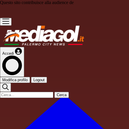
Questo sito contribuisce alla audience de
Accedi
Modifica profilo
Logout
Cerca