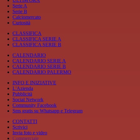
ULTIM'ORA
Serie A
Serie B
Calciomercato
Curiosità
CLASSIFICA
CLASSIFICA SERIE A
CLASSIFICA SERIE B
CALENDARIO
CALENDARIO SERIE A
CALENDARIO SERIE B
CALENDARIO PALERMO
INFO E INIZIATIVE
L'Azienda
Pubblicità
Social Network
Community Facebook
Sms gratis su Whatsapp e Telegram
CONTATTI
Scrivici
Invia foto e video
Commerciale