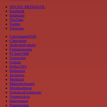
SOCIAL MEDIAGOL
Facebook
Instagram
YouTube
Twitter
Telegram
Calcionapoli1926
Cittaceleste
Derbyderbyderby
Fantamagazine
FCInter1908
Forzaroma
Golssip
Hellas1903
Ilmilanista
Juvenews
Mediagol
Milanistichannel
Mondoudinese
Notiziecalciomercato
Numericalcio
Padovasport
Pianetamilan