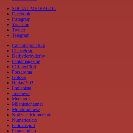
SOCIAL MEDIAGOL
Facebook
Instagram
YouTube
Twitter
Telegram
Calcionapoli1926
Cittaceleste
Derbyderbyderby
Fantamagazine
FCInter1908
Forzaroma
Golssip
Hellas1903
Ilmilanista
Juvenews
Mediagol
Milanistichannel
Mondoudinese
Notiziecalciomercato
Numericalcio
Padovasport
Pianetamilan