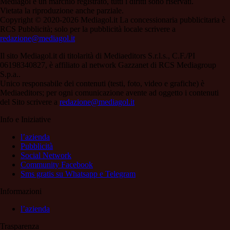
Mediagol è un marchio registrato, tutti i diritti sono riservati.
Vietata la riproduzione anche parziale.
Copyright © 2020-2026 Mediagol.it La concessionaria pubblicitaria è
RCS Pubblicità; solo per la pubblicità locale scrivere a
redazione@mediagol.it
Il sito Mediagol.it di titolarità di Mediaeditors S.r.l.s., C.F./PI
06198340827, è affiliato al network Gazzanet di RCS Mediagroup
S.p.a..
Unico responsabile dei contenuti (testi, foto, video e grafiche) è
Mediaeditors; per ogni comunicazione avente ad oggetto i contenuti
del Sito scrivere a
redazione@mediagol.it
Info e Iniziative
l’azienda
Pubblicità
Social Network
Community Facebook
Sms gratis su Whatsapp e Telegram
Informazioni
l’azienda
Trasparenza