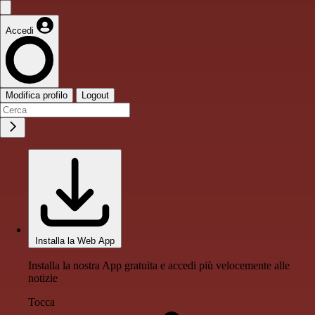
Accedi
Modifica profilo
Logout
Installa la Web App
Installa la nostra App gratuita e accedi più velocemente alle
notizie
Tocca