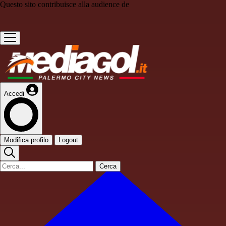
Questo sito contribuisce alla audience de
Accedi
Modifica profilo
Logout
Cerca