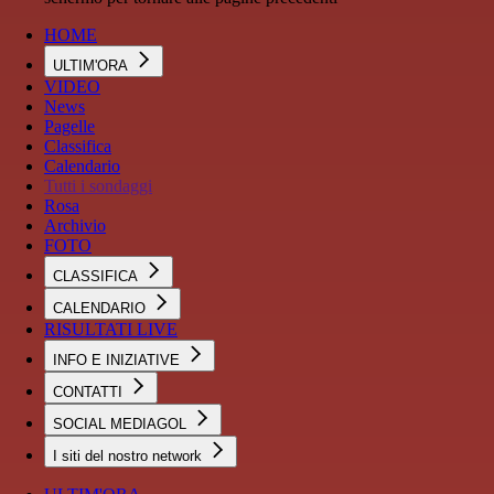
HOME
ULTIM'ORA
VIDEO
News
Pagelle
Classifica
Calendario
Tutti i sondaggi
Rosa
Archivio
FOTO
CLASSIFICA
CALENDARIO
RISULTATI LIVE
INFO E INIZIATIVE
CONTATTI
SOCIAL MEDIAGOL
I siti del nostro network