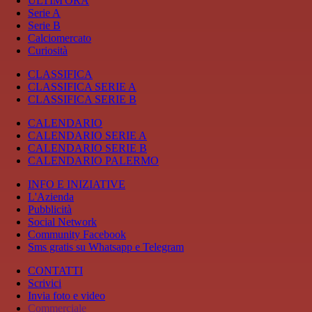
ULTIM'ORA
Serie A
Serie B
Calciomercato
Curiosità
CLASSIFICA
CLASSIFICA SERIE A
CLASSIFICA SERIE B
CALENDARIO
CALENDARIO SERIE A
CALENDARIO SERIE B
CALENDARIO PALERMO
INFO E INIZIATIVE
L'Azienda
Pubblicità
Social Network
Community Facebook
Sms gratis su Whatsapp e Telegram
CONTATTI
Scrivici
Invia foto e video
Commerciale