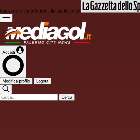
Questo sito contribuisce alla audience de
Accedi
Modifica profilo
Logout
Cerca