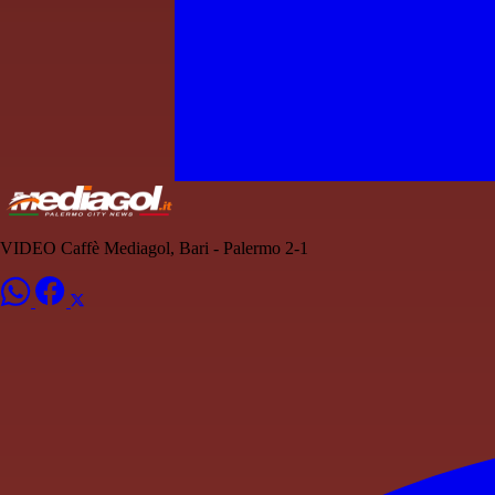
VIDEO Caffè Mediagol, Bari - Palermo 2-1