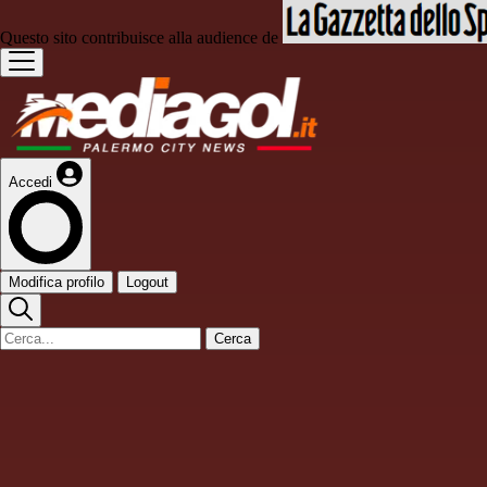
Questo sito contribuisce alla audience de
Accedi
Modifica profilo
Logout
Cerca