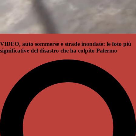
VIDEO, auto sommerse e strade inondate: le foto più
significative del disastro che ha colpito Palermo