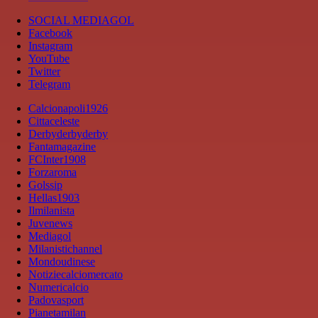
SOCIAL MEDIAGOL
Facebook
Instagram
YouTube
Twitter
Telegram
Calcionapoli1926
Cittaceleste
Derbyderbyderby
Fantamagazine
FCInter1908
Forzaroma
Golssip
Hellas1903
Ilmilanista
Juvenews
Mediagol
Milanistichannel
Mondoudinese
Notiziecalciomercato
Numericalcio
Padovasport
Pianetamilan