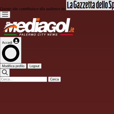
Questo sito contribuisce alla audience de
Accedi
Modifica profilo
Logout
Cerca