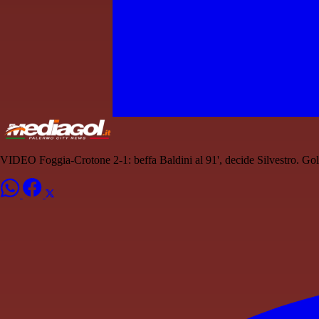
VIDEO Foggia-Crotone 2-1: beffa Baldini al 91', decide Silvestro. Gol