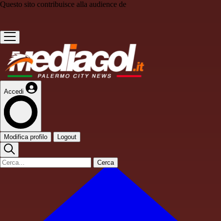
Questo sito contribuisce alla audience de
Accedi
Modifica profilo
Logout
Cerca