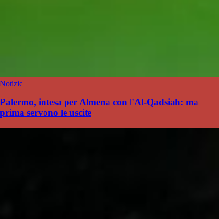
Notizie
Palermo, intesa per Almena con l'Al-Qadsiah: ma
prima servono le uscite