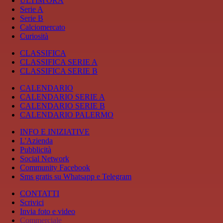
ULTIM'ORA
Serie A
Serie B
Calciomercato
Curiosità
CLASSIFICA
CLASSIFICA SERIE A
CLASSIFICA SERIE B
CALENDARIO
CALENDARIO SERIE A
CALENDARIO SERIE B
CALENDARIO PALERMO
INFO E INIZIATIVE
L'Azienda
Pubblicità
Social Network
Community Facebook
Sms gratis su Whatsapp e Telegram
CONTATTI
Scrivici
Invia foto e video
Commerciale