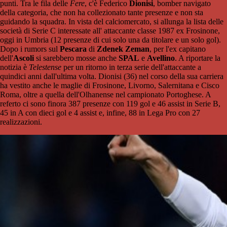
punti. Tra le fila delle
Fere
, c'è Federico
Dionisi
, bomber navigato
della categoria, che non ha collezionato tante presenze e non sta
guidando la squadra. In vista del calciomercato, si allunga la lista delle
società di Serie C interessate all' attaccante classe 1987 ex Frosinone,
oggi in Umbria (12 presenze di cui solo una da titolare e un solo gol).
Dopo i rumors sul
Pescara
di
Zdenek Zeman
, per l'ex capitano
dell'
Ascoli
si sarebbero mosse anche
SPAL
e
Avellino
. A riportare la
notizia è
Telestense
per un ritorno in terza serie dell'attaccante a
quindici anni dall'ultima volta. Dionisi (36) nel corso della sua carriera
ha vestito anche le maglie di Frosinone, Livorno, Salernitana e Cisco
Roma, oltre a quella dell'Olhanense nel campionato Portoghese. A
referto ci sono finora 387 presenze con 119 gol e 46 assist in Serie B,
45 in A con dieci gol e 4 assist e, infine, 88 in Lega Pro con 27
realizzazioni.