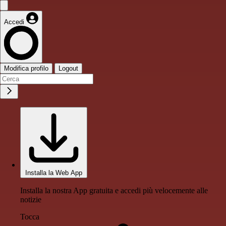
Accedi
Modifica profilo
Logout
Installa la Web App
Installa la nostra App gratuita e accedi più velocemente alle
notizie
Tocca