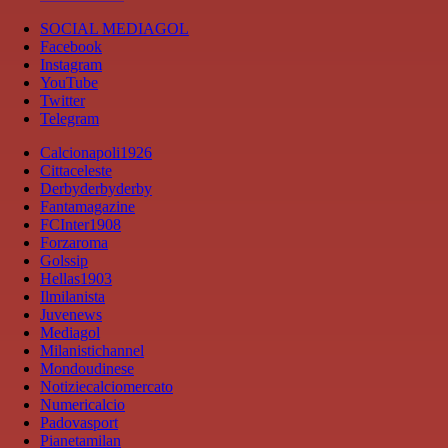
SOCIAL MEDIAGOL
Facebook
Instagram
YouTube
Twitter
Telegram
Calcionapoli1926
Cittaceleste
Derbyderbyderby
Fantamagazine
FCInter1908
Forzaroma
Golssip
Hellas1903
Ilmilanista
Juvenews
Mediagol
Milanistichannel
Mondoudinese
Notiziecalciomercato
Numericalcio
Padovasport
Pianetamilan