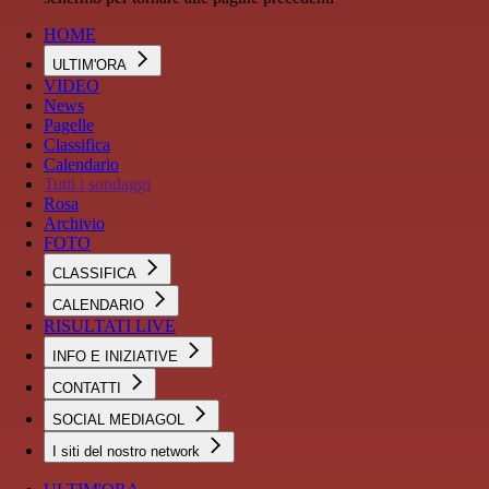
HOME
ULTIM'ORA
VIDEO
News
Pagelle
Classifica
Calendario
Tutti i sondaggi
Rosa
Archivio
FOTO
CLASSIFICA
CALENDARIO
RISULTATI LIVE
INFO E INIZIATIVE
CONTATTI
SOCIAL MEDIAGOL
I siti del nostro network