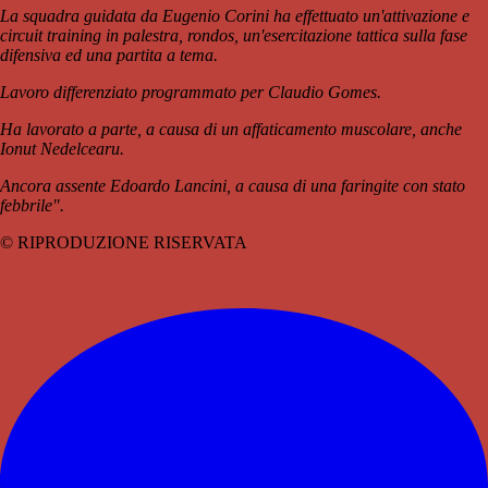
La squadra guidata da Eugenio Corini ha effettuato un'attivazione e
circuit training in palestra, rondos, un'esercitazione tattica sulla fase
difensiva ed una partita a tema.
Lavoro differenziato programmato per Claudio Gomes.
Ha lavorato a parte, a causa di un affaticamento muscolare, anche
Ionut Nedelcearu.
Ancora assente Edoardo Lancini, a causa di una faringite con stato
febbrile".
© RIPRODUZIONE RISERVATA