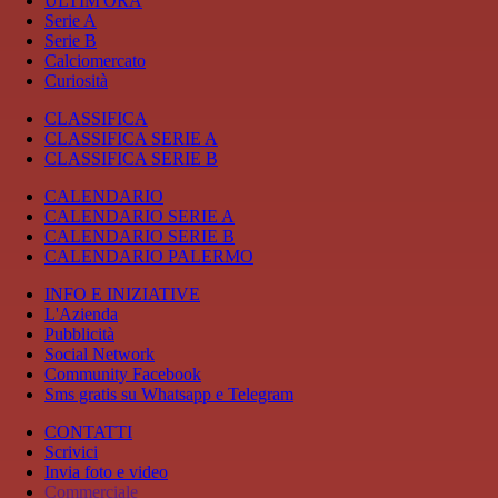
ULTIM'ORA
Serie A
Serie B
Calciomercato
Curiosità
CLASSIFICA
CLASSIFICA SERIE A
CLASSIFICA SERIE B
CALENDARIO
CALENDARIO SERIE A
CALENDARIO SERIE B
CALENDARIO PALERMO
INFO E INIZIATIVE
L'Azienda
Pubblicità
Social Network
Community Facebook
Sms gratis su Whatsapp e Telegram
CONTATTI
Scrivici
Invia foto e video
Commerciale