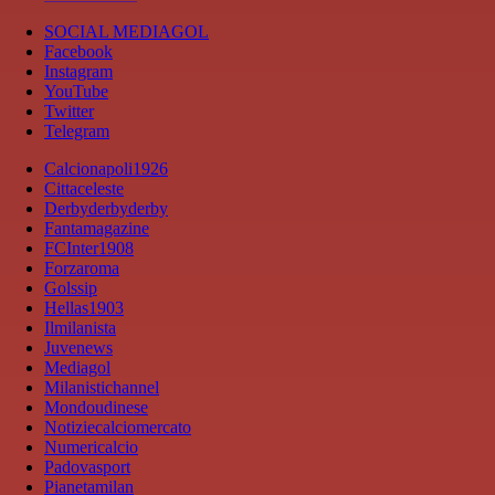
SOCIAL MEDIAGOL
Facebook
Instagram
YouTube
Twitter
Telegram
Calcionapoli1926
Cittaceleste
Derbyderbyderby
Fantamagazine
FCInter1908
Forzaroma
Golssip
Hellas1903
Ilmilanista
Juvenews
Mediagol
Milanistichannel
Mondoudinese
Notiziecalciomercato
Numericalcio
Padovasport
Pianetamilan