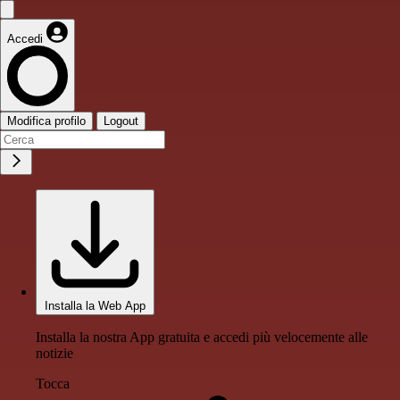
Accedi
Modifica profilo
Logout
Installa la Web App
Installa la nostra App gratuita e accedi più velocemente alle
notizie
Tocca