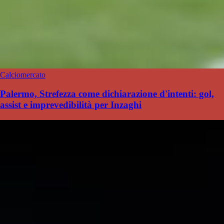
Calciomercato
Palermo, Strefezza come dichiarazione d'intenti: gol,
assist e imprevedibilità per Inzaghi