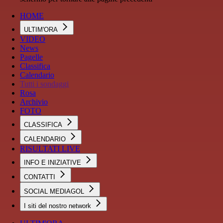
HOME
ULTIM'ORA
VIDEO
News
Pagelle
Classifica
Calendario
Tutti i sondaggi
Rosa
Archivio
FOTO
CLASSIFICA
CALENDARIO
RISULTATI LIVE
INFO E INIZIATIVE
CONTATTI
SOCIAL MEDIAGOL
I siti del nostro network