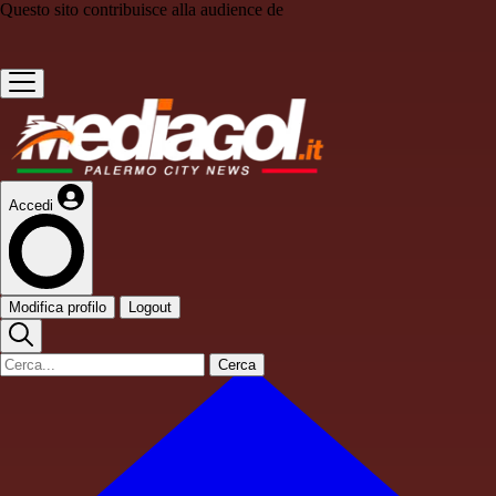
Questo sito contribuisce alla audience de
Accedi
Modifica profilo
Logout
Cerca