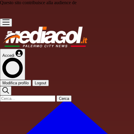
Questo sito contribuisce alla audience de
Accedi
Modifica profilo
Logout
Cerca