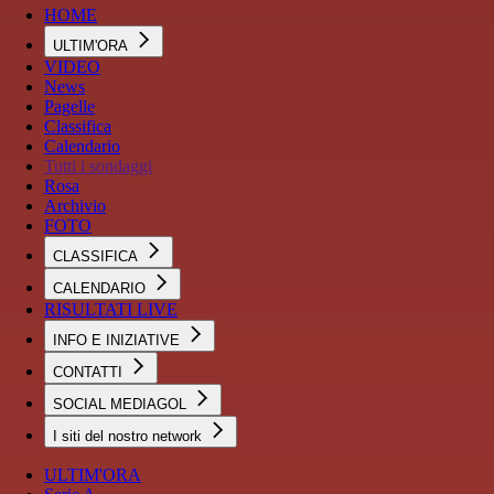
HOME
ULTIM'ORA
VIDEO
News
Pagelle
Classifica
Calendario
Tutti i sondaggi
Rosa
Archivio
FOTO
CLASSIFICA
CALENDARIO
RISULTATI LIVE
INFO E INIZIATIVE
CONTATTI
SOCIAL MEDIAGOL
I siti del nostro network
ULTIM'ORA