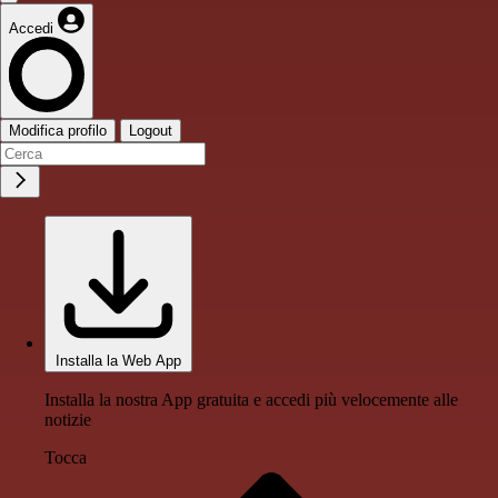
Accedi
Modifica profilo
Logout
Installa la Web App
Installa la nostra App gratuita e accedi più velocemente alle
notizie
Tocca