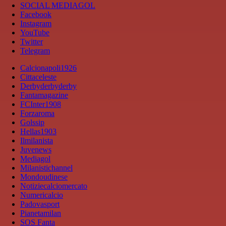
SOCIAL MEDIAGOL
Facebook
Instagram
YouTube
Twitter
Telegram
Calcionapoli1926
Cittaceleste
Derbyderbyderby
Fantamagazine
FCInter1908
Forzaroma
Golssip
Hellas1903
Ilmilanista
Juvenews
Mediagol
Milanistichannel
Mondoudinese
Notiziecalciomercato
Numericalcio
Padovasport
Pianetamilan
SOS Fanta