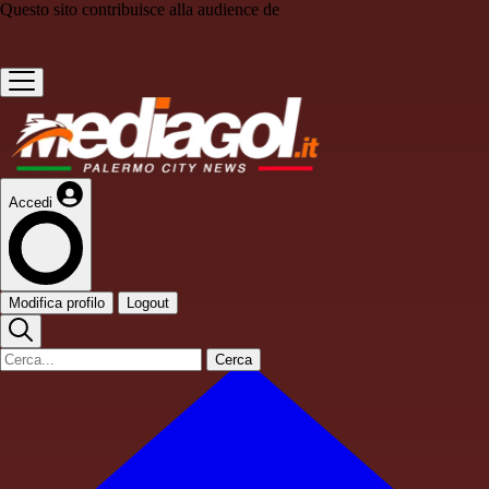
Questo sito contribuisce alla audience de
Accedi
Modifica profilo
Logout
Cerca