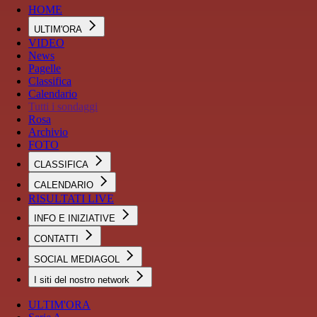
HOME
ULTIM'ORA
VIDEO
News
Pagelle
Classifica
Calendario
Tutti i sondaggi
Rosa
Archivio
FOTO
CLASSIFICA
CALENDARIO
RISULTATI LIVE
INFO E INIZIATIVE
CONTATTI
SOCIAL MEDIAGOL
I siti del nostro network
ULTIM'ORA