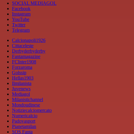
SOCIAL MEDIAGOL
Facebook
Instagram
YouTube
Twitter
Telegram
Calcionapoli1926
Cittaceleste
Derbyderbyderby
Fantamagazine
FCInter1908
Forzaroma
Golssip
Hellas1903
Ilmilanista
Juvenews
Mediagol
Milanistichannel
Mondoudinese
Notiziecalciomercato
Numericalcio
Padovasport
Pianetamilan
SOS Fanta