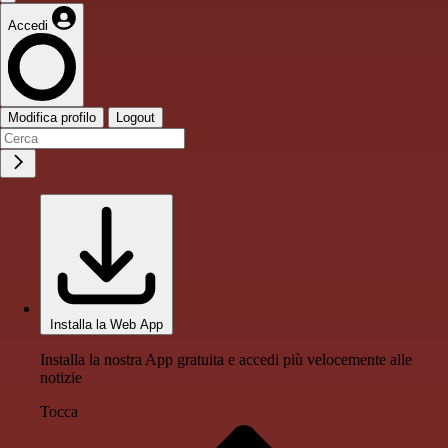
Accedi
Modifica profilo
Logout
Installa la Web App
Installa la nostra App gratuita e accedi più velocemente alle
notizie
Tocca