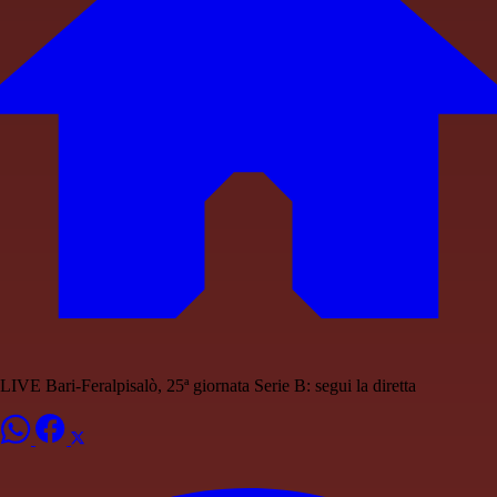
LIVE Bari-Feralpisalò, 25ª giornata Serie B: segui la diretta