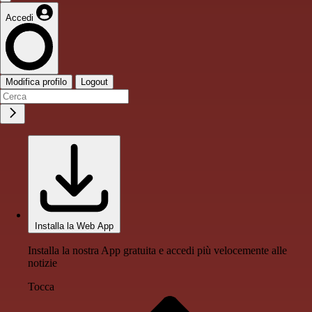
Accedi
Modifica profilo
Logout
Installa la Web App
Installa la nostra App gratuita e accedi più velocemente alle
notizie
Tocca