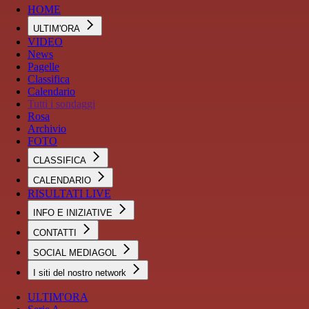
HOME
ULTIM'ORA
VIDEO
News
Pagelle
Classifica
Calendario
Tutti i sondaggi
Rosa
Archivio
FOTO
CLASSIFICA
CALENDARIO
RISULTATI LIVE
INFO E INIZIATIVE
CONTATTI
SOCIAL MEDIAGOL
I siti del nostro network
ULTIM'ORA