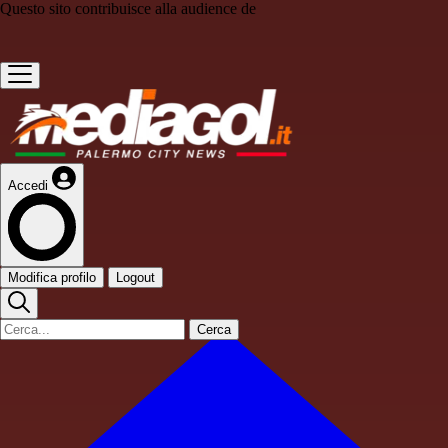
Questo sito contribuisce alla audience de
Accedi
Modifica profilo
Logout
Cerca