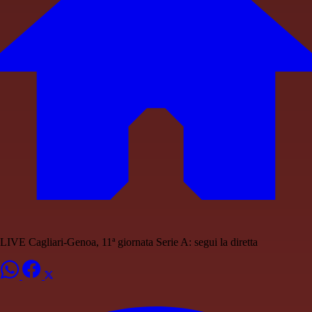
LIVE Cagliari-Genoa, 11ª giornata Serie A: segui la diretta