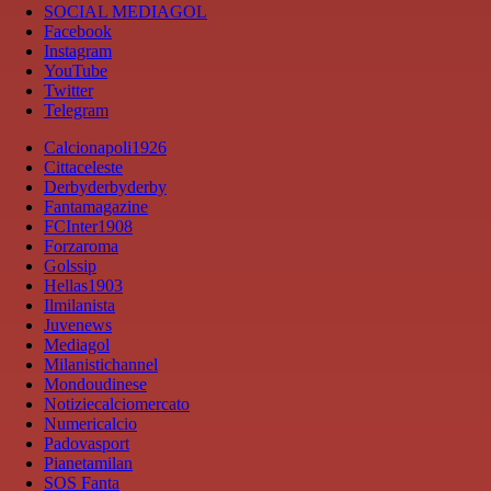
SOCIAL MEDIAGOL
Facebook
Instagram
YouTube
Twitter
Telegram
Calcionapoli1926
Cittaceleste
Derbyderbyderby
Fantamagazine
FCInter1908
Forzaroma
Golssip
Hellas1903
Ilmilanista
Juvenews
Mediagol
Milanistichannel
Mondoudinese
Notiziecalciomercato
Numericalcio
Padovasport
Pianetamilan
SOS Fanta