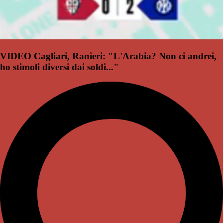
VIDEO Cagliari, Ranieri: "L'Arabia? Non ci andrei,
ho stimoli diversi dai soldi..."