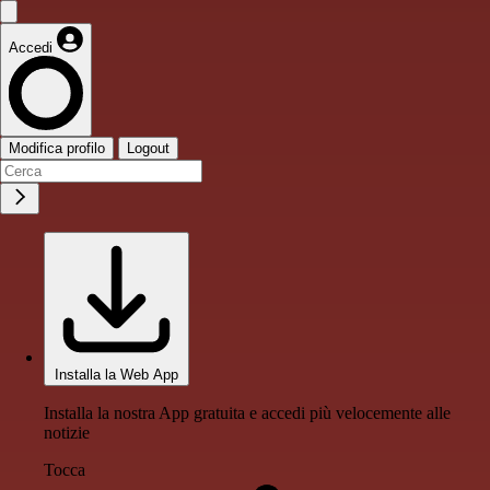
Accedi
Modifica profilo
Logout
Installa la Web App
Installa la nostra App gratuita e accedi più velocemente alle
notizie
Tocca