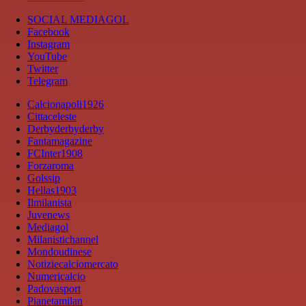
SOCIAL MEDIAGOL
Facebook
Instagram
YouTube
Twitter
Telegram
Calcionapoli1926
Cittaceleste
Derbyderbyderby
Fantamagazine
FCInter1908
Forzaroma
Golssip
Hellas1903
Ilmilanista
Juvenews
Mediagol
Milanistichannel
Mondoudinese
Notiziecalciomercato
Numericalcio
Padovasport
Pianetamilan