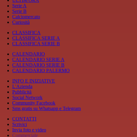
ULTIM'ORA
Serie A
Serie B
Calciomercato
Curiosità
CLASSIFICA
CLASSIFICA SERIE A
CLASSIFICA SERIE B
CALENDARIO
CALENDARIO SERIE A
CALENDARIO SERIE B
CALENDARIO PALERMO
INFO E INIZIATIVE
L'Azienda
Pubblicità
Social Network
Community Facebook
Sms gratis su Whatsapp e Telegram
CONTATTI
Scrivici
Invia foto e video
Commerciale