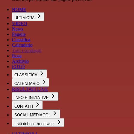
HOME
ULTIM'ORA
VIDEO
News
Pagelle
Classifica
Calendario
Tutti i sondaggi
Rosa
Archivio
FOTO
CLASSIFICA
CALENDARIO
RISULTATI LIVE
INFO E INIZIATIVE
CONTATTI
SOCIAL MEDIAGOL
I siti del nostro network