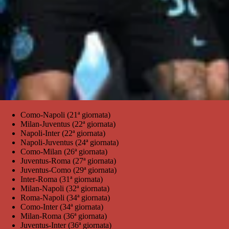
Como-Napoli (21ª giornata)
Milan-Juventus (22ª giornata)
Napoli-Inter (22ª giornata)
Napoli-Juventus (24ª giornata)
Como-Milan (26ª giornata)
Juventus-Roma (27ª giornata)
Juventus-Como (29ª giornata)
Inter-Roma (31ª giornata)
Milan-Napoli (32ª giornata)
Roma-Napoli (34ª giornata)
Como-Inter (34ª giornata)
Milan-Roma (36ª giornata)
Juventus-Inter (36ª giornata)