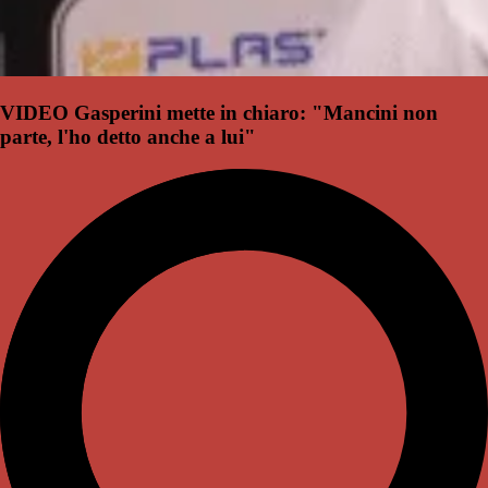
VIDEO Gasperini mette in chiaro: "Mancini non
parte, l'ho detto anche a lui"