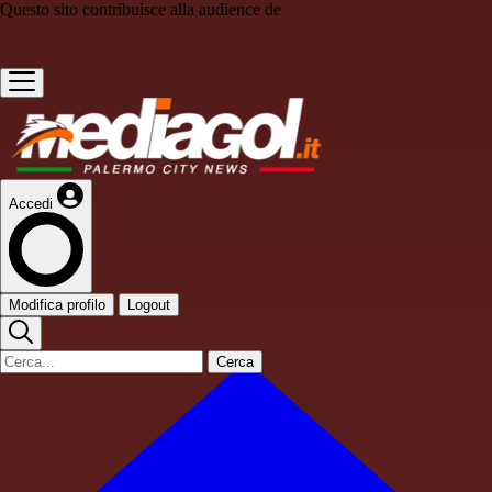
Questo sito contribuisce alla audience de
Accedi
Modifica profilo
Logout
Cerca