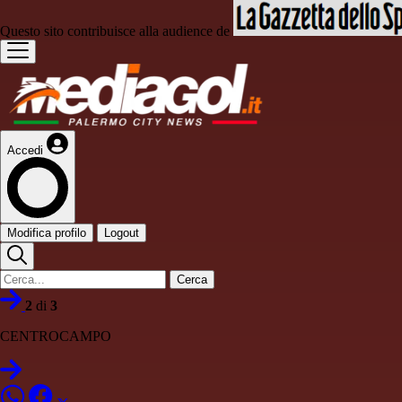
Questo sito contribuisce alla audience de
Accedi
Modifica profilo
Logout
Cerca
2
di
3
CENTROCAMPO