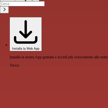
Installa la Web App
Installa la nostra App gratuita e accedi più velocemente alle notiz
Tocca