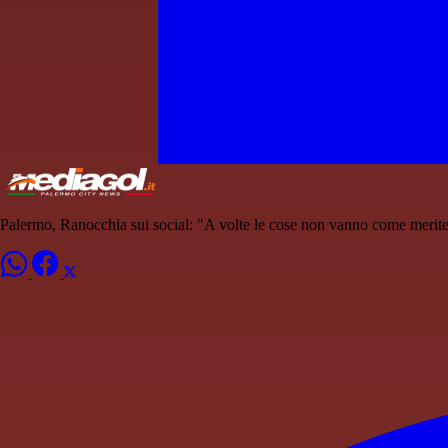
Palermo, Ranocchia sui social: "A volte le cose non vanno come merit