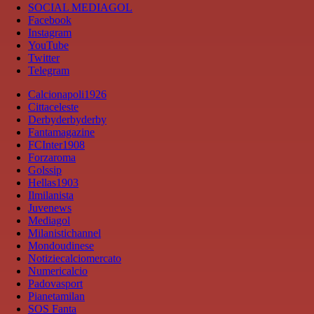
SOCIAL MEDIAGOL
Facebook
Instagram
YouTube
Twitter
Telegram
Calcionapoli1926
Cittaceleste
Derbyderbyderby
Fantamagazine
FCInter1908
Forzaroma
Golssip
Hellas1903
Ilmilanista
Juvenews
Mediagol
Milanistichannel
Mondoudinese
Notiziecalciomercato
Numericalcio
Padovasport
Pianetamilan
SOS Fanta