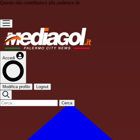
Questo sito contribuisce alla audience de
Accedi
Modifica profilo
Logout
Cerca