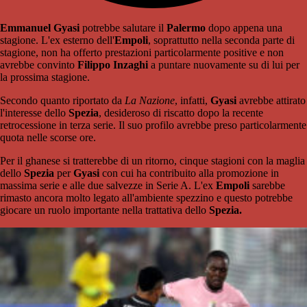
Emmanuel Gyasi
potrebbe salutare il
Palermo
dopo appena una
stagione. L'ex esterno dell'
Empoli
, soprattutto nella seconda parte di
stagione, non ha offerto prestazioni particolarmente positive e non
avrebbe convinto
Filippo Inzaghi
a puntare nuovamente su di lui per
la prossima stagione.
Secondo quanto riportato da
La Nazione
, infatti,
Gyasi
avrebbe attirato
l'interesse dello
Spezia
, desideroso di riscatto dopo la recente
retrocessione in terza serie. Il suo profilo avrebbe preso particolarmente
quota nelle scorse ore.
Per il ghanese si tratterebbe di un ritorno, cinque stagioni con la maglia
dello
Spezia
per
Gyasi
con cui ha contribuito alla promozione in
massima serie e alle due salvezze in Serie A. L'ex
Empoli
sarebbe
rimasto ancora molto legato all'ambiente spezzino e questo potrebbe
giocare un ruolo importante nella trattativa dello
Spezia.