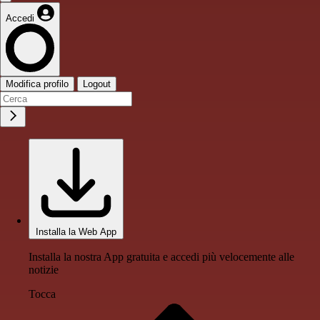
Accedi
Modifica profilo
Logout
Installa la Web App
Installa la nostra App gratuita e accedi più velocemente alle
notizie
Tocca