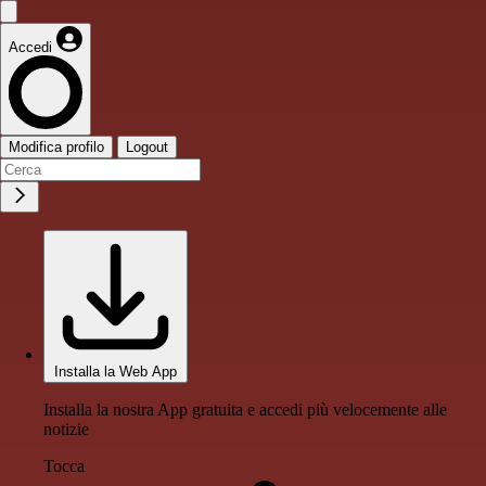
Accedi
Modifica profilo
Logout
Installa la Web App
Installa la nostra App gratuita e accedi più velocemente alle
notizie
Tocca