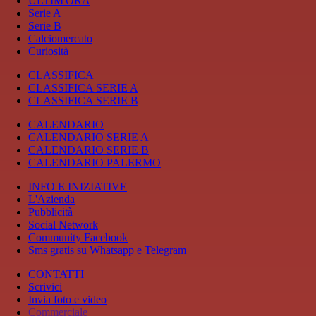
ULTIM'ORA
Serie A
Serie B
Calciomercato
Curiosità
CLASSIFICA
CLASSIFICA SERIE A
CLASSIFICA SERIE B
CALENDARIO
CALENDARIO SERIE A
CALENDARIO SERIE B
CALENDARIO PALERMO
INFO E INIZIATIVE
L'Azienda
Pubblicità
Social Network
Community Facebook
Sms gratis su Whatsapp e Telegram
CONTATTI
Scrivici
Invia foto e video
Commerciale