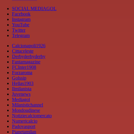
SOCIAL MEDIAGOL
Facebook
Instagram
YouTube
Twitter
Telegram
Calcionapoli1926
Cittaceleste
Derbyderbyderby
Fantamagazine
FCInter1908
Forzaroma
Golssip
Hellas1903
Ilmilanista
Juvenews
Mediagol
Milanistichannel
Mondoudinese
Notiziecalciomercato
Numericalcio
Padovasport
Pianetamilan