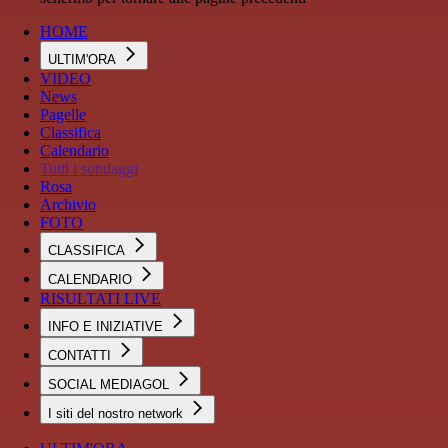
HOME
ULTIM'ORA
VIDEO
News
Pagelle
Classifica
Calendario
Tutti i sondaggi
Rosa
Archivio
FOTO
CLASSIFICA
CALENDARIO
RISULTATI LIVE
INFO E INIZIATIVE
CONTATTI
SOCIAL MEDIAGOL
I siti del nostro network