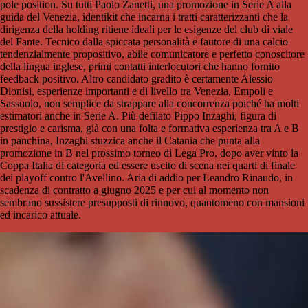
pole position. Su tutti Paolo Zanetti, una promozione in Serie A alla
guida del Venezia, identikit che incarna i tratti caratterizzanti che la
dirigenza della holding ritiene ideali per le esigenze del club di viale
del Fante. Tecnico dalla spiccata personalità e fautore di una calcio
tendenzialmente propositivo, abile comunicatore e perfetto conoscitore
della lingua inglese, primi contatti interlocutori che hanno fornito
feedback positivo. Altro candidato gradito è certamente Alessio
Dionisi, esperienze importanti e di livello tra Venezia, Empoli e
Sassuolo, non semplice da strappare alla concorrenza poiché ha molti
estimatori anche in Serie A. Più defilato Pippo Inzaghi, figura di
prestigio e carisma, già con una folta e formativa esperienza tra A e B
in panchina, Inzaghi stuzzica anche il Catania che punta alla
promozione in B nel prossimo torneo di Lega Pro, dopo aver vinto la
Coppa Italia di categoria ed essere uscito di scena nei quarti di finale
dei playoff contro l'Avellino. Aria di addio per Leandro Rinaudo, in
scadenza di contratto a giugno 2025 e per cui al momento non
sembrano sussistere presupposti di rinnovo, quantomeno con mansioni
ed incarico attuale.