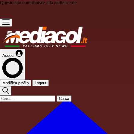
Questo sito contribuisce alla audience de
Accedi
Modifica profilo
Logout
Cerca