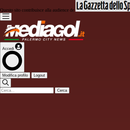
Questo sito contribuisce alla audience de
Accedi
Modifica profilo
Logout
Cerca