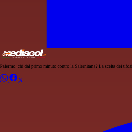
Palermo, chi dal primo minuto contro la Salernitana? La scelta dei tifos